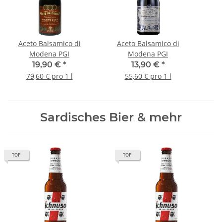
Aceto Balsamico di
Aceto Balsamico di
A
Modena PGI
Modena PGI
19,90 €
*
13,90 €
*
79,60 € pro 1 l
55,60 € pro 1 l
Sardisches Bier & mehr
TOP
TOP