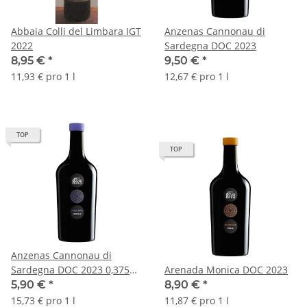
Abbaia Colli del Limbara IGT
Anzenas Cannonau di
2022
Sardegna DOC 2023
8,95 €
*
9,50 €
*
11,93 € pro 1 l
12,67 € pro 1 l
TOP
TOP
Anzenas Cannonau di
Sardegna DOC 2023 0,375
Arenada Monica DOC 2023
ltr.
5,90 €
*
8,90 €
*
15,73 € pro 1 l
11,87 € pro 1 l