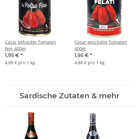
Casar gehackte Tomaten
Casar geschälte Tomaten
fein 400gr
400gr
1,95 €
*
1,95 €
*
4,88 € pro 1 kg
4,88 € pro 1 kg
Sardische Zutaten & mehr