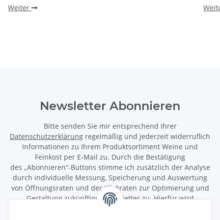
Weiter
Weit
Newsletter Abonnieren
Bitte senden Sie mir entsprechend Ihrer
Datenschutzerklärung
regelmäßig und jederzeit widerruflich
Informationen zu Ihrem Produktsortiment Weine und
Feinkost per E-Mail zu. Durch die Bestätigung
des „Abonnieren“-Buttons stimme ich zusätzlich der Analyse
durch individuelle Messung, Speicherung und Auswertung
von Öffnungsraten und der Klickraten zur Optimierung und
Gestaltung zukünftiger Newsletter zu. Hierfür wird
das Nutzungsverhalten in pseudonymisierter Form
ausgewertet. Ein direkter Bezug zu meiner Person wird dabei