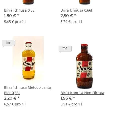
Birra Ichnusa 0,33l
Birra Ichnusa 0,66l
1,80 €
*
2,50 €
*
5,45 € pro 1 l
3,79 € pro 1 l
TOP
TOP
Birra Ichnusa Metodo Lento
Bier 0,33l
Birra Ichnusa Non Filtrata
2,20 €
*
1,95 €
*
6,67 € pro 1 l
5,91 € pro 1 l