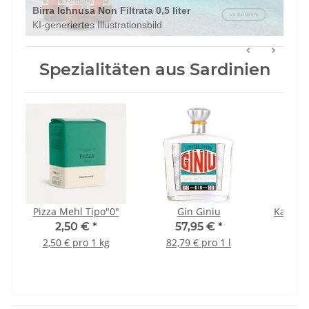
Birra Ichnusa Non Filtrata 0,5 liter
KI-generiertes Illustrationsbild
Spezialitäten aus Sardinien
Pizza Mehl Tipo"0"
Gin Giniu
Kapern 
2,50 €
*
57,95 €
*
3
2,50 € pro 1 kg
82,79 € pro 1 l
19,47