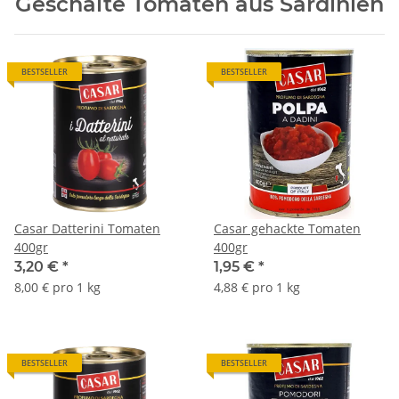
Geschälte Tomaten aus Sardinien
BESTSELLER
BESTSELLER
Casar Datterini Tomaten
Casar gehackte Tomaten
400gr
400gr
3,20 €
*
1,95 €
*
8,00 € pro 1 kg
4,88 € pro 1 kg
BESTSELLER
BESTSELLER