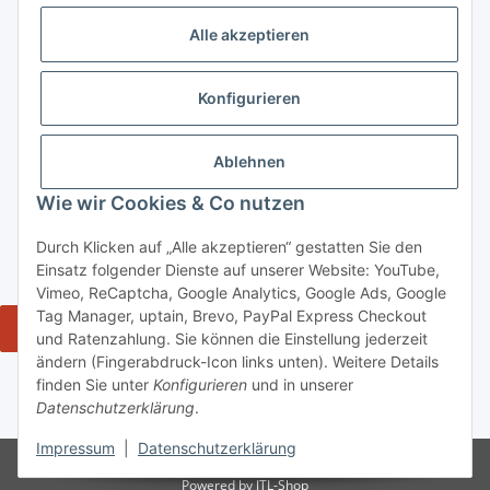
ausgeschlossen. Meine Einwilligung kann ich jederzeit mit
Alle akzeptieren
Wirkung für die Zukunft über den Link in unserem Newsletter
abbestellen / widerrufen.
Konfigurieren
Abonnieren
Newsletter Abonnieren
Ablehnen
Gesetzliche Informationen
Wie wir Cookies & Co nutzen
Durch Klicken auf „Alle akzeptieren“ gestatten Sie den
Informationen
Einsatz folgender Dienste auf unserer Website: YouTube,
Vimeo, ReCaptcha, Google Analytics, Google Ads, Google
Tag Manager, uptain, Brevo, PayPal Express Checkout
Widerrufsbutton
und Ratenzahlung. Sie können die Einstellung jederzeit
ändern (Fingerabdruck-Icon links unten). Weitere Details
* Alle Preise inkl. gesetzlicher USt., zzgl. Versand 5,50€, ab 120€
finden Sie unter
Konfigurieren
und in unserer
versandkostenfrei - Verkauf von alkoholische Getränke ausschließlich an
Datenschutzerklärung
.
Personen ab 18 Jahren.
Impressum
|
Datenschutzerklärung
© tiposarda 2026 | Onlineshop für Lebensmittel aus Sardinien und Italien
Powered by
JTL-Shop