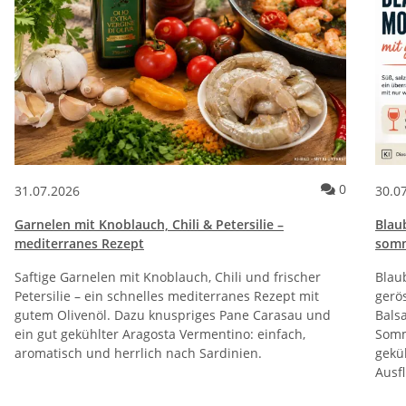
Kommentar
0
31.07.2026
30.0
Garnelen mit Knoblauch, Chili & Petersilie –
Blau
mediterranes Rezept
somm
Saftige Garnelen mit Knoblauch, Chili und frischer
Blau
Petersilie – ein schnelles mediterranes Rezept mit
gerö
gutem Olivenöl. Dazu knuspriges Pane Carasau und
Bals
ein gut gekühlter Aragosta Vermentino: einfach,
Somm
aromatisch und herrlich nach Sardinien.
geküh
Ausf