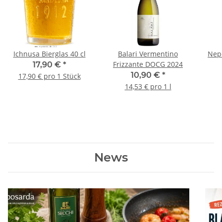
Ichnusa Bierglas 40 cl
Balari Vermentino
Nep
Frizzante DOCG 2024
17,90 €
*
10,90 €
*
17,90 € pro 1 Stück
14,53 € pro 1 l
News