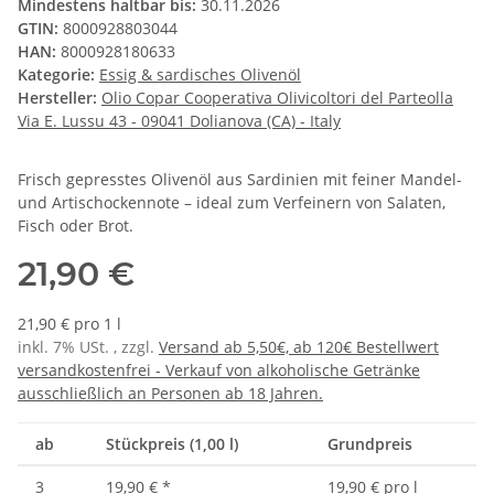
Mindestens haltbar bis:
30.11.2026
GTIN:
8000928803044
HAN:
8000928180633
Kategorie:
Essig & sardisches Olivenöl
Hersteller:
Olio Copar Cooperativa Olivicoltori del Parteolla
Via E. Lussu 43 - 09041 Dolianova (CA) - Italy
Frisch gepresstes Olivenöl aus Sardinien mit feiner Mandel-
und Artischockennote – ideal zum Verfeinern von Salaten,
Fisch oder Brot.
21,90 €
21,90 € pro 1 l
inkl. 7% USt. , zzgl.
Versand ab 5,50€, ab 120€ Bestellwert
versandkostenfrei - Verkauf von alkoholische Getränke
ausschließlich an Personen ab 18 Jahren.
ab
Stückpreis (1,00 l)
Grundpreis
3
19,90 €
*
19,90 € pro l