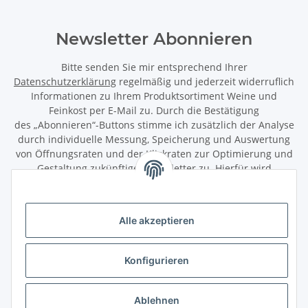
Newsletter Abonnieren
Bitte senden Sie mir entsprechend Ihrer
Datenschutzerklärung
regelmäßig und jederzeit widerruflich
Informationen zu Ihrem Produktsortiment Weine und
Feinkost per E-Mail zu. Durch die Bestätigung
des „Abonnieren“-Buttons stimme ich zusätzlich der Analyse
durch individuelle Messung, Speicherung und Auswertung
von Öffnungsraten und der Klickraten zur Optimierung und
Gestaltung zukünftiger Newsletter zu. Hierfür wird
das Nutzungsverhalten in pseudonymisierter Form
ausgewertet. Ein direkter Bezug zu meiner Person wird dabei
ausgeschlossen. Meine Einwilligung kann ich jederzeit mit
Alle akzeptieren
Wirkung für die Zukunft über den Link in unserem Newsletter
abbestellen / widerrufen.
Konfigurieren
Abonnieren
Newsletter Abonnieren
Ablehnen