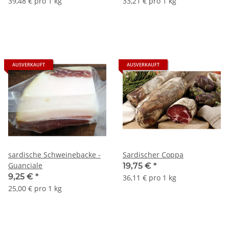
39,48 € pro 1 kg
33,21 € pro 1 kg
AUSVERKAUFT
AUSVERKAUFT
sardische Schweinebacke -
Sardischer Coppa
Guanciale
19,75 €
*
9,25 €
*
36,11 € pro 1 kg
25,00 € pro 1 kg