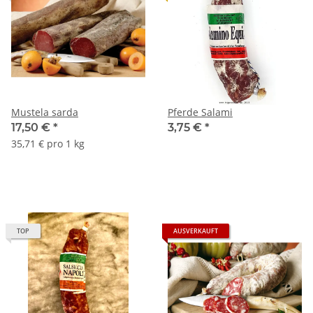
Mustela sarda
Pferde Salami
17,50 €
*
3,75 €
*
35,71 € pro 1 kg
TOP
AUSVERKAUFT