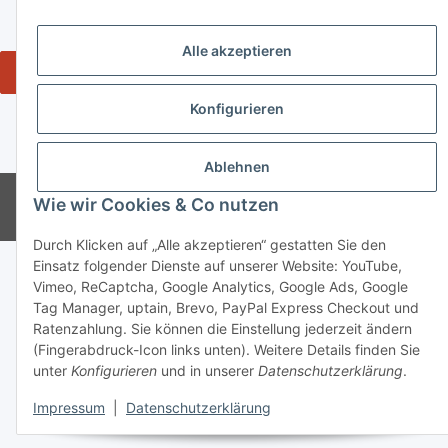
Informationen
Alle akzeptieren
Widerrufsbutton
* Alle Preise inkl. gesetzlicher USt., zzgl. Versand 5,50€, ab 120€
Konfigurieren
versandkostenfrei - Verkauf von alkoholische Getränke ausschließlich an
Personen ab 18 Jahren.
Ablehnen
© tiposarda 2026 | Onlineshop für Lebensmittel aus Sardinien und Italien
Wie wir Cookies & Co nutzen
Powered by
JTL-Shop
Durch Klicken auf „Alle akzeptieren“ gestatten Sie den
Einsatz folgender Dienste auf unserer Website: YouTube,
Vimeo, ReCaptcha, Google Analytics, Google Ads, Google
Tag Manager, uptain, Brevo, PayPal Express Checkout und
Ratenzahlung. Sie können die Einstellung jederzeit ändern
(Fingerabdruck-Icon links unten). Weitere Details finden Sie
unter
Konfigurieren
und in unserer
Datenschutzerklärung
.
Impressum
|
Datenschutzerklärung