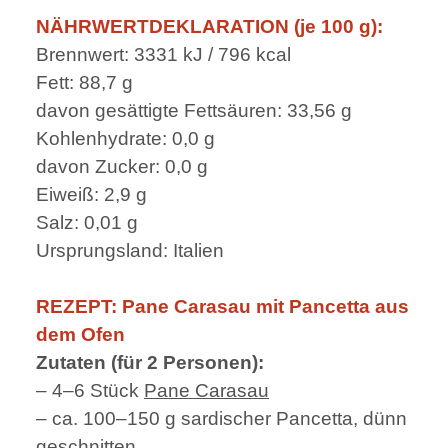
NÄHRWERTDEKLARATION (je 100 g):
Brennwert: 3331 kJ / 796 kcal
Fett: 88,7 g
davon gesättigte Fettsäuren: 33,56 g
Kohlenhydrate: 0,0 g
davon Zucker: 0,0 g
Eiweiß: 2,9 g
Salz: 0,01 g
Ursprungsland: Italien
REZEPT: Pane Carasau mit Pancetta aus
dem Ofen
Zutaten (für 2 Personen):
– 4–6 Stück
Pane Carasau
– ca. 100–150 g sardischer Pancetta, dünn
geschnitten