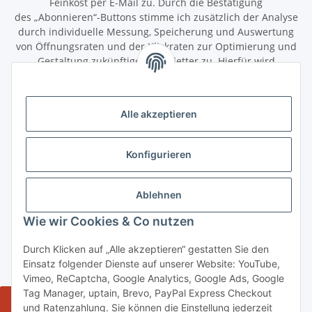
Feinkost per E-Mail zu. Durch die Bestätigung
des „Abonnieren“-Buttons stimme ich zusätzlich der Analyse
durch individuelle Messung, Speicherung und Auswertung
von Öffnungsraten und der Klickraten zur Optimierung und
Gestaltung zukünftiger Newsletter zu. Hierfür wird
das Nutzungsverhalten in pseudonymisierter Form
ausgewertet. Ein direkter Bezug zu meiner Person wird dabei
ausgeschlossen. Meine Einwilligung kann ich jederzeit mit
Alle akzeptieren
Wirkung für die Zukunft über den Link in unserem Newsletter
abbestellen / widerrufen.
Konfigurieren
Abonnieren
Newsletter Abonnieren
Ablehnen
Gesetzliche Informationen
Wie wir Cookies & Co nutzen
Durch Klicken auf „Alle akzeptieren“ gestatten Sie den
Informationen
Einsatz folgender Dienste auf unserer Website: YouTube,
Vimeo, ReCaptcha, Google Analytics, Google Ads, Google
Tag Manager, uptain, Brevo, PayPal Express Checkout
Widerrufsbutton
und Ratenzahlung. Sie können die Einstellung jederzeit