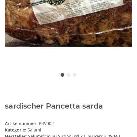
sardischer Pancetta sarda
Artikelnummer:
PRV002
Kategorie:
Salami
Hersteller:
Salumificio Su Sirboni srl Z.I. Su Pardu 09040