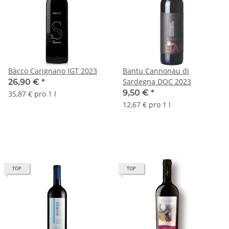
Bàcco Carignano IGT 2023
Bantu Cannonau di
Sardegna DOC 2023
26,90 €
*
9,50 €
*
35,87 € pro 1 l
12,67 € pro 1 l
TOP
TOP