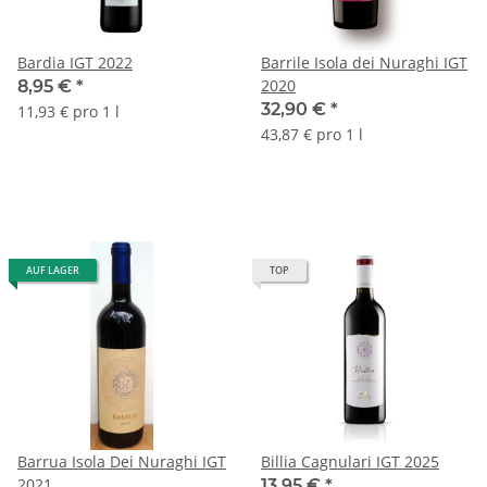
Bardia IGT 2022
Barrile Isola dei Nuraghi IGT
2020
8,95 €
*
32,90 €
*
11,93 € pro 1 l
43,87 € pro 1 l
AUF LAGER
TOP
Barrua Isola Dei Nuraghi IGT
Billia Cagnulari IGT 2025
2021
13,95 €
*