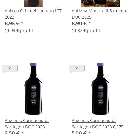
Abbaia Colli del Limbara IGT
Antigua Monica di Sardegna
2022
DOC 2025
8,95 €
*
8,90 €
*
11,93 € pro 1 l
11,87 € pro 1 l
TOP
TOP
Anzenas Cannonau di
Anzenas Cannonau di
Sardegna DOC 2023
Sardegna DOC 2023 0,375
ltr.
9,50 €
*
5,90 €
*