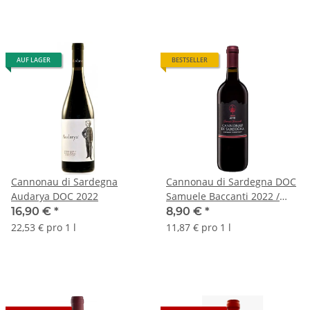
AUF LAGER
BESTSELLER
Cannonau di Sardegna
Cannonau di Sardegna DOC
Audarya DOC 2022
Samuele Baccanti 2022 /
2023
16,90 €
*
8,90 €
*
22,53 € pro 1 l
11,87 € pro 1 l