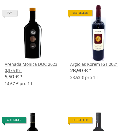
TOP
BESTSELLER
Arenada Monica DOC 2023
Argiolas Korem IGT 2021
0,375 ltr.
28,90 €
*
5,50 €
*
38,53 € pro 1 l
14,67 € pro 1 l
AUF LAGER
BESTSELLER