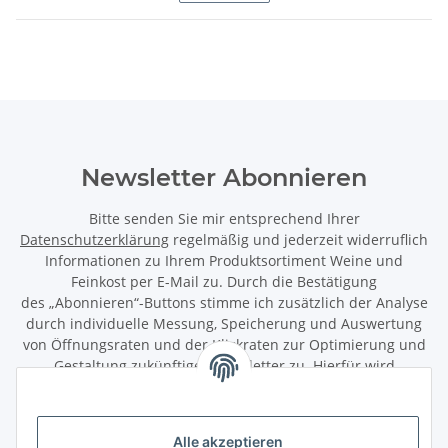
Newsletter Abonnieren
Bitte senden Sie mir entsprechend Ihrer
Datenschutzerklärung
regelmäßig und jederzeit widerruflich
Informationen zu Ihrem Produktsortiment Weine und
Feinkost per E-Mail zu. Durch die Bestätigung
des „Abonnieren“-Buttons stimme ich zusätzlich der Analyse
durch individuelle Messung, Speicherung und Auswertung
von Öffnungsraten und der Klickraten zur Optimierung und
Gestaltung zukünftiger Newsletter zu. Hierfür wird
das Nutzungsverhalten in pseudonymisierter Form
ausgewertet. Ein direkter Bezug zu meiner Person wird dabei
ausgeschlossen. Meine Einwilligung kann ich jederzeit mit
Alle akzeptieren