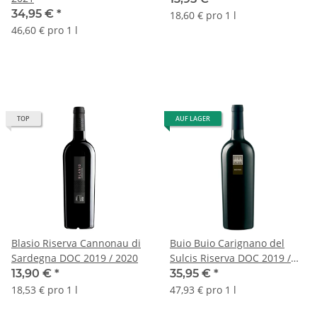
34,95 €
*
18,60 € pro 1 l
46,60 € pro 1 l
TOP
AUF LAGER
Blasio Riserva Cannonau di
Buio Buio Carignano del
Sardegna DOC 2019 / 2020
Sulcis Riserva DOC 2019 /
2021
13,90 €
*
35,95 €
*
18,53 € pro 1 l
47,93 € pro 1 l