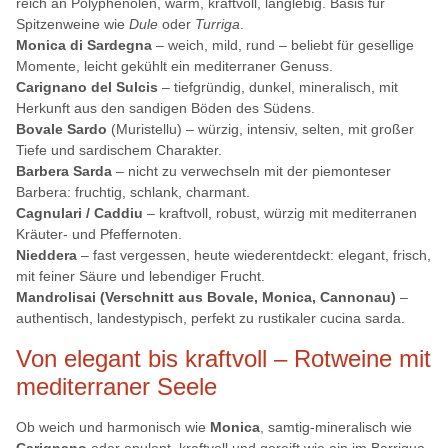
reich an Polyphenolen, warm, kraftvoll, langlebig. Basis für
Spitzenweine wie
Dule
oder
Turriga
.
Monica di Sardegna
– weich, mild, rund – beliebt für gesellige
Momente, leicht gekühlt ein mediterraner Genuss.
Carignano del Sulcis
– tiefgründig, dunkel, mineralisch, mit
Herkunft aus den sandigen Böden des Südens.
Bovale Sardo
(Muristellu) – würzig, intensiv, selten, mit großer
Tiefe und sardischem Charakter.
Barbera Sarda
– nicht zu verwechseln mit der piemonteser
Barbera: fruchtig, schlank, charmant.
Cagnulari / Caddiu
– kraftvoll, robust, würzig mit mediterranen
Kräuter- und Pfeffernoten.
Nieddera
– fast vergessen, heute wiederentdeckt: elegant, frisch,
mit feiner Säure und lebendiger Frucht.
Mandrolisai (Verschnitt aus Bovale, Monica, Cannonau)
–
authentisch, landestypisch, perfekt zu rustikaler cucina sarda.
Von elegant bis kraftvoll – Rotweine mit
mediterraner Seele
Ob weich und harmonisch wie
Monica
, samtig-mineralisch wie
Carignano
oder opulent, kraftvoll und gereift wie ein im Barrique