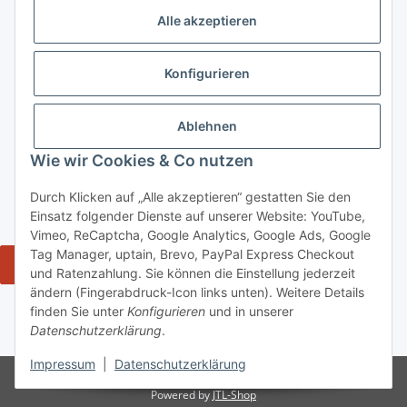
ausgeschlossen. Meine Einwilligung kann ich jederzeit mit
Alle akzeptieren
Wirkung für die Zukunft über den Link in unserem Newsletter
abbestellen / widerrufen.
Konfigurieren
Abonnieren
Newsletter Abonnieren
Ablehnen
Gesetzliche Informationen
Wie wir Cookies & Co nutzen
Durch Klicken auf „Alle akzeptieren“ gestatten Sie den
Informationen
Einsatz folgender Dienste auf unserer Website: YouTube,
Vimeo, ReCaptcha, Google Analytics, Google Ads, Google
Tag Manager, uptain, Brevo, PayPal Express Checkout
Widerrufsbutton
und Ratenzahlung. Sie können die Einstellung jederzeit
ändern (Fingerabdruck-Icon links unten). Weitere Details
* Alle Preise inkl. gesetzlicher USt., zzgl. Versand 5,50€, ab 120€
finden Sie unter
Konfigurieren
und in unserer
versandkostenfrei - Verkauf von alkoholische Getränke ausschließlich an
Datenschutzerklärung
.
Personen ab 18 Jahren.
Impressum
|
Datenschutzerklärung
© tiposarda 2026 | Onlineshop für Lebensmittel aus Sardinien und Italien
Powered by
JTL-Shop