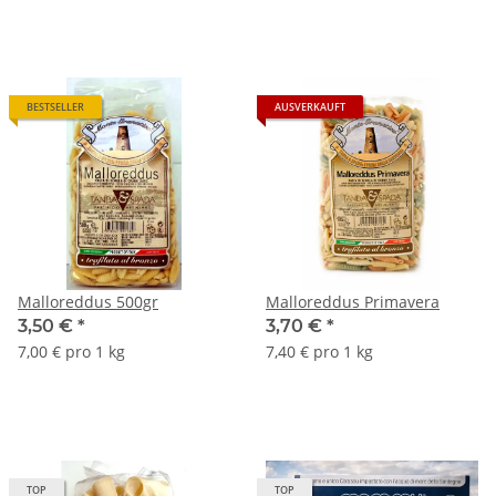
BESTSELLER
AUSVERKAUFT
Malloreddus 500gr
Malloreddus Primavera
3,50 €
*
3,70 €
*
7,00 € pro 1 kg
7,40 € pro 1 kg
TOP
TOP