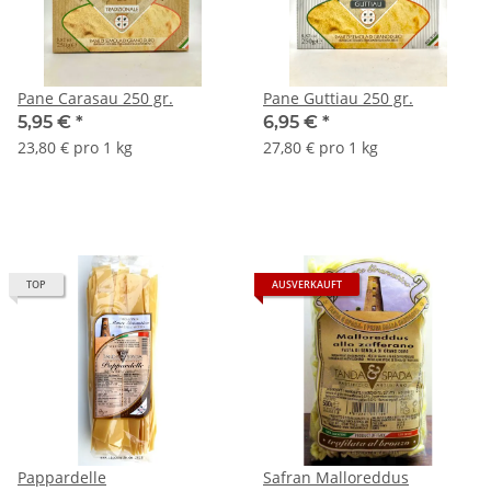
Pane Carasau 250 gr.
Pane Guttiau 250 gr.
5,95 €
*
6,95 €
*
23,80 € pro 1 kg
27,80 € pro 1 kg
TOP
AUSVERKAUFT
Pappardelle
Safran Malloreddus