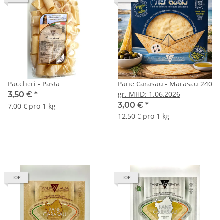
Paccheri - Pasta
Pane Carasau - Marasau 240
gr. MHD: 1.06.2026
3,50 €
*
3,00 €
*
7,00 € pro 1 kg
12,50 € pro 1 kg
TOP
TOP