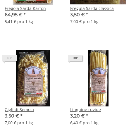
Fregola Sarda Karton
Fregula Sarda classica
64,95 €
*
3,50 €
*
5,41 € pro 1 kg
7,00 € pro 1 kg
TOP
TOP
Gigli di Semola
Linguine ruvide
3,50 €
*
3,20 €
*
7,00 € pro 1 kg
6,40 € pro 1 kg