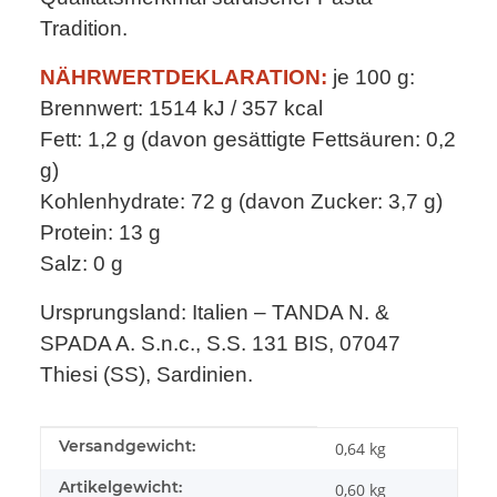
Tradition.
NÄHRWERTDEKLARATION:
je 100 g:
Brennwert: 1514 kJ / 357 kcal
Fett: 1,2 g (davon gesättigte Fettsäuren: 0,2
g)
Kohlenhydrate: 72 g (davon Zucker: 3,7 g)
Protein: 13 g
Salz: 0 g
Ursprungsland: Italien – TANDA N. &
SPADA A. S.n.c., S.S. 131 BIS, 07047
Thiesi (SS), Sardinien.
Produkteigenschaft
Wert
Versandgewicht:
0,64 kg
Artikelgewicht:
0,60
kg