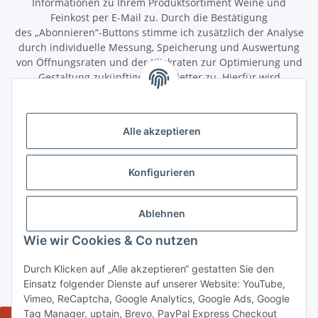
Informationen zu Ihrem Produktsortiment Weine und
Feinkost per E-Mail zu. Durch die Bestätigung
des „Abonnieren“-Buttons stimme ich zusätzlich der Analyse
durch individuelle Messung, Speicherung und Auswertung
von Öffnungsraten und der Klickraten zur Optimierung und
Gestaltung zukünftiger Newsletter zu. Hierfür wird
das Nutzungsverhalten in pseudonymisierter Form
ausgewertet. Ein direkter Bezug zu meiner Person wird dabei
ausgeschlossen. Meine Einwilligung kann ich jederzeit mit
Alle akzeptieren
Wirkung für die Zukunft über den Link in unserem Newsletter
abbestellen / widerrufen.
Konfigurieren
Abonnieren
Newsletter Abonnieren
Ablehnen
Gesetzliche Informationen
Wie wir Cookies & Co nutzen
Durch Klicken auf „Alle akzeptieren“ gestatten Sie den
Informationen
Einsatz folgender Dienste auf unserer Website: YouTube,
Vimeo, ReCaptcha, Google Analytics, Google Ads, Google
Tag Manager, uptain, Brevo, PayPal Express Checkout