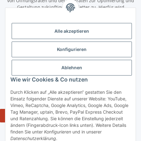
von Öffnungsraten und der Klickraten zur Optimierung und
Gestaltung zukünftiger Newsletter zu. Hierfür wird
das Nutzungsverhalten in pseudonymisierter Form
ausgewertet. Ein direkter Bezug zu meiner Person wird dabei
ausgeschlossen. Meine Einwilligung kann ich jederzeit mit
Alle akzeptieren
Wirkung für die Zukunft über den Link in unserem Newsletter
abbestellen / widerrufen.
Konfigurieren
Abonnieren
Newsletter Abonnieren
Ablehnen
Gesetzliche Informationen
Wie wir Cookies & Co nutzen
Durch Klicken auf „Alle akzeptieren“ gestatten Sie den
Informationen
Einsatz folgender Dienste auf unserer Website: YouTube,
Vimeo, ReCaptcha, Google Analytics, Google Ads, Google
Tag Manager, uptain, Brevo, PayPal Express Checkout
Widerrufsbutton
und Ratenzahlung. Sie können die Einstellung jederzeit
ändern (Fingerabdruck-Icon links unten). Weitere Details
* Alle Preise inkl. gesetzlicher USt., zzgl. Versand 5,50€, ab 120€
finden Sie unter
Konfigurieren
und in unserer
versandkostenfrei - Verkauf von alkoholische Getränke ausschließlich an
Datenschutzerklärung
.
Personen ab 18 Jahren.