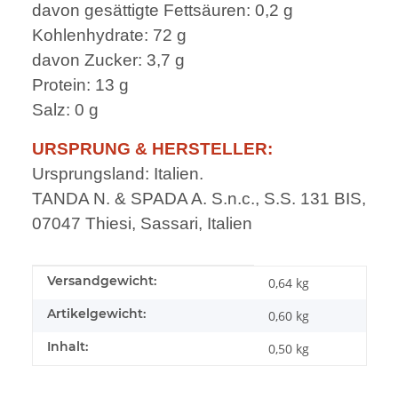
davon gesättigte Fettsäuren: 0,2 g
Kohlenhydrate: 72 g
davon Zucker: 3,7 g
Protein: 13 g
Salz: 0 g
URSPRUNG & HERSTELLER:
Ursprungsland: Italien.
TANDA N. & SPADA A. S.n.c., S.S. 131 BIS,
07047 Thiesi, Sassari, Italien
Produkteigenschaft
Wert
Versandgewicht:
0,64 kg
Artikelgewicht:
0,60
kg
Inhalt:
0,50 kg