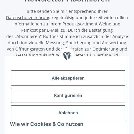
Bitte senden Sie mir entsprechend Ihrer
Datenschutzerklärung
regelmäßig und jederzeit widerruflich
Informationen zu Ihrem Produktsortiment Weine und
Feinkost per E-Mail zu. Durch die Bestätigung
des „Abonnieren“-Buttons stimme ich zusätzlich der Analyse
durch individuelle Messung, Speicherung und Auswertung
von Öffnungsraten und der Klickraten zur Optimierung und
Gestaltung zukünftiger Newsletter zu. Hierfür wird
das Nutzungsverhalten in pseudonymisierter Form
ausgewertet. Ein direkter Bezug zu meiner Person wird dabei
ausgeschlossen. Meine Einwilligung kann ich jederzeit mit
Alle akzeptieren
Wirkung für die Zukunft über den Link in unserem Newsletter
abbestellen / widerrufen.
Konfigurieren
Abonnieren
Newsletter Abonnieren
Ablehnen
Gesetzliche Informationen
Wie wir Cookies & Co nutzen