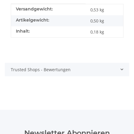
Produkteigenschaft
Wert
Versandgewicht:
0,53 kg
Artikelgewicht:
0,50
kg
Inhalt:
0,18 kg
Trusted Shops - Bewertungen
Newsletter Abonnieren