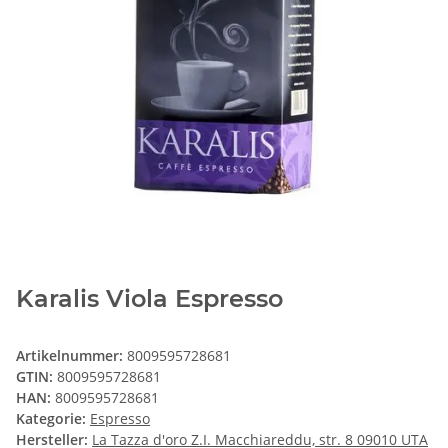
Karalis Viola Espresso
Artikelnummer:
8009595728681
GTIN:
8009595728681
HAN:
8009595728681
Kategorie:
Espresso
Hersteller:
La Tazza d'oro Z.I. Macchiareddu, str. 8 09010 UTA