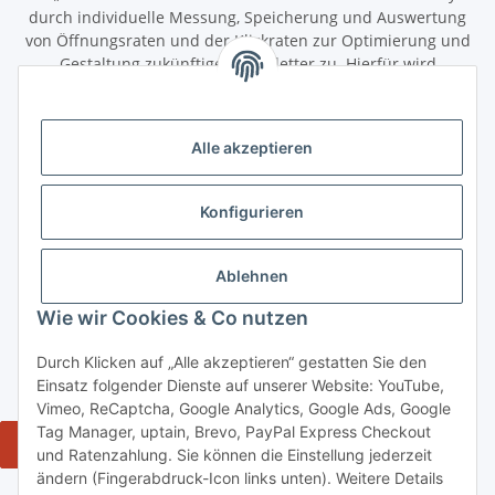
durch individuelle Messung, Speicherung und Auswertung
von Öffnungsraten und der Klickraten zur Optimierung und
Gestaltung zukünftiger Newsletter zu. Hierfür wird
das Nutzungsverhalten in pseudonymisierter Form
ausgewertet. Ein direkter Bezug zu meiner Person wird dabei
ausgeschlossen. Meine Einwilligung kann ich jederzeit mit
Alle akzeptieren
Wirkung für die Zukunft über den Link in unserem Newsletter
abbestellen / widerrufen.
Konfigurieren
Abonnieren
Newsletter Abonnieren
Ablehnen
Gesetzliche Informationen
Wie wir Cookies & Co nutzen
Durch Klicken auf „Alle akzeptieren“ gestatten Sie den
Informationen
Einsatz folgender Dienste auf unserer Website: YouTube,
Vimeo, ReCaptcha, Google Analytics, Google Ads, Google
Tag Manager, uptain, Brevo, PayPal Express Checkout
Widerrufsbutton
und Ratenzahlung. Sie können die Einstellung jederzeit
ändern (Fingerabdruck-Icon links unten). Weitere Details
* Alle Preise inkl. gesetzlicher USt., zzgl. Versand 5,50€, ab 120€