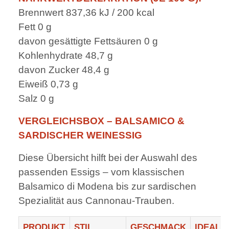
Brennwert 837,36 kJ / 200 kcal
Fett 0 g
davon gesättigte Fettsäuren 0 g
Kohlenhydrate 48,7 g
davon Zucker 48,4 g
Eiweiß 0,73 g
Salz 0 g
VERGLEICHSBOX – BALSAMICO &
SARDISCHER WEINESSIG
Diese Übersicht hilft bei der Auswahl des
passenden Essigs – vom klassischen
Balsamico di Modena bis zur sardischen
Spezialität aus Cannonau-Trauben.
PRODUKT
STIL
GESCHMACK
IDEAL 