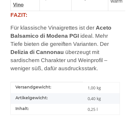
warm
Vino
FAZIT:
Für klassische Vinaigrettes ist der
Aceto
Balsamico di Modena PGI
ideal. Mehr
Tiefe bieten die gereiften Varianten. Der
Delizia di Cannonau
überzeugt mit
sardischem Charakter und Weinprofil –
weniger süß, dafür ausdrucksstark.
Produkteigenschaft
Wert
Versandgewicht:
1,00 kg
Artikelgewicht:
0,40
kg
Inhalt:
0,25 l