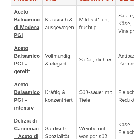
Aceto
Salate,
Balsamico
Klassisch &
Mild-süßlich,
Käse,
di Modena
ausgewogen
fruchtig
Vinaigret
PGI
Aceto
Balsamico
Vollmundig
Antipasti
Süßer, dichter
PGI –
& elegant
Parmesa
gereift
Aceto
Balsamico
Kräftig &
Süß-sauer mit
Fleisch,
PGI –
konzentriert
Tiefe
Redukti
intensiv
Delizia di
Käse,
Cannonau
Sardische
Weinbetont,
Fleisch,
– Aceto di
Spezialität
weniger süß