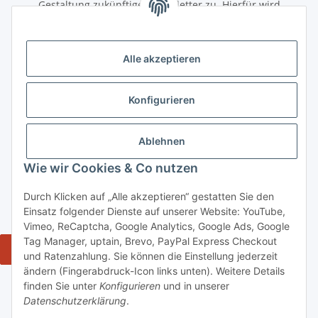
Gestaltung zukünftiger Newsletter zu. Hierfür wird
das Nutzungsverhalten in pseudonymisierter Form
ausgewertet. Ein direkter Bezug zu meiner Person wird dabei
ausgeschlossen. Meine Einwilligung kann ich jederzeit mit
Alle akzeptieren
Wirkung für die Zukunft über den Link in unserem Newsletter
abbestellen / widerrufen.
Konfigurieren
Abonnieren
Newsletter Abonnieren
Ablehnen
Gesetzliche Informationen
Wie wir Cookies & Co nutzen
Durch Klicken auf „Alle akzeptieren“ gestatten Sie den
Informationen
Einsatz folgender Dienste auf unserer Website: YouTube,
Vimeo, ReCaptcha, Google Analytics, Google Ads, Google
Tag Manager, uptain, Brevo, PayPal Express Checkout
Widerrufsbutton
und Ratenzahlung. Sie können die Einstellung jederzeit
ändern (Fingerabdruck-Icon links unten). Weitere Details
* Alle Preise inkl. gesetzlicher USt., zzgl. Versand 5,50€, ab 120€
finden Sie unter
Konfigurieren
und in unserer
versandkostenfrei - Verkauf von alkoholische Getränke ausschließlich an
Datenschutzerklärung
.
Personen ab 18 Jahren.