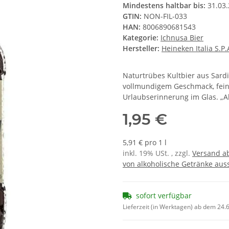
Mindestens haltbar bis:
31.03
GTIN:
NON-FIL-033
HAN:
8006890681543
Kategorie:
Ichnusa Bier
Hersteller:
Heineken Italia S.P.
Naturtrübes Kultbier aus Sardi
vollmundigem Geschmack, fein
Urlaubserinnerung im Glas. „A
1,95 €
5,91 € pro 1 l
inkl. 19% USt. , zzgl.
Versand ab
von alkoholische Getränke auss
sofort verfügbar
Lieferzeit (in Werktagen) ab dem 24.