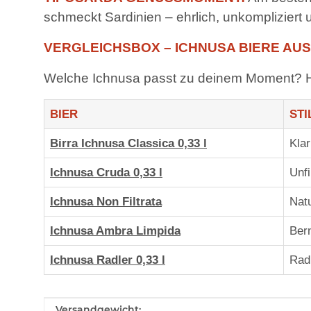
schmeckt Sardinien – ehrlich, unkompliziert 
VERGLEICHSBOX – ICHNUSA BIERE AUS
Welche Ichnusa passt zu deinem Moment? Hier 
BIER
STI
Birra Ichnusa Classica 0,33 l
Klar
Ichnusa Cruda 0,33 l
Unfi
Ichnusa Non Filtrata
Nat
Ichnusa Ambra Limpida
Ber
Ichnusa Radler 0,33 l
Rad
Produkteigenschaft
Wert
Versandgewicht: