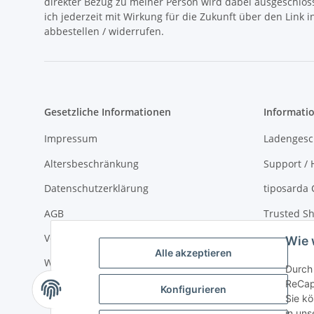
direkter Bezug zu meiner Person wird dabei ausgeschlos
ich jederzeit mit Wirkung für die Zukunft über den Link 
abbestellen / widerrufen.
Gesetzliche Informationen
Informati
Impressum
Ladengesc
Altersbeschränkung
Support / H
Datenschutzerklärung
tiposarda 
AGB
Trusted Sh
Versand- und Zahlungsbedingungen
Virtueller
Wie 
Alle akzeptieren
Widerrufsrecht
über tipos
Durch 
ReCap
Sitemap
Konfigurieren
Sie kö
in uns