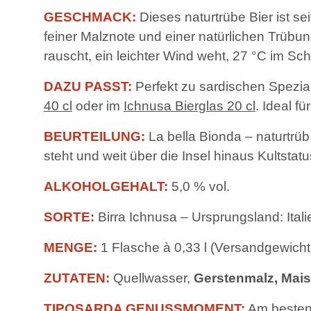
GESCHMACK:
Dieses naturtrübe Bier ist se
feiner Malznote und einer natürlichen Trübun
rauscht, ein leichter Wind weht, 27 °C im Sc
DAZU PASST:
Perfekt zu sardischen Spezial
40 cl
oder im
Ichnusa Bierglas 20 cl
. Ideal 
BEURTEILUNG:
La bella Bionda – naturtrüb
steht und weit über die Insel hinaus Kultstatus
ALKOHOLGEHALT:
5,0 % vol.
SORTE:
Birra Ichnusa – Ursprungsland: Itali
MENGE:
1 Flasche à 0,33 l (Versandgewicht 
ZUTATEN:
Quellwasser,
Gerstenmalz, Mais
TIPOSARDA GENUSSMOMENT:
Am besten 