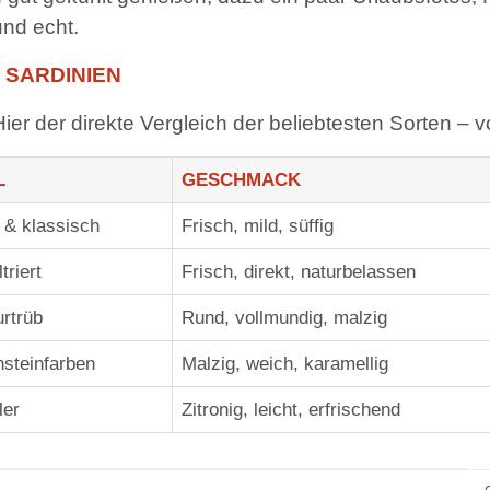
und echt.
 SARDINIEN
der direkte Vergleich der beliebtesten Sorten – von
L
GESCHMACK
 & klassisch
Frisch, mild, süffig
ltriert
Frisch, direkt, naturbelassen
urtrüb
Rund, vollmundig, malzig
nsteinfarben
Malzig, weich, karamellig
ler
Zitronig, leicht, erfrischend