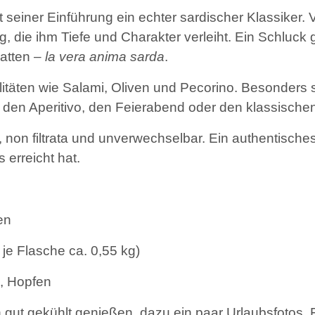
it seiner Einführung ein echter sardischer Klassiker
g, die ihm Tiefe und Charakter verleiht. Ein Schluck
hatten –
la vera anima sarda
.
itäten wie Salami, Oliven und Pecorino. Besonders sti
für den Aperitivo, den Feierabend oder den klassisc
, non filtrata und unverwechselbar. Ein authentische
 erreicht hat.
en
je Flasche ca. 0,55 kg)
, Hopfen
gut gekühlt genießen, dazu ein paar Urlaubsfotos, 