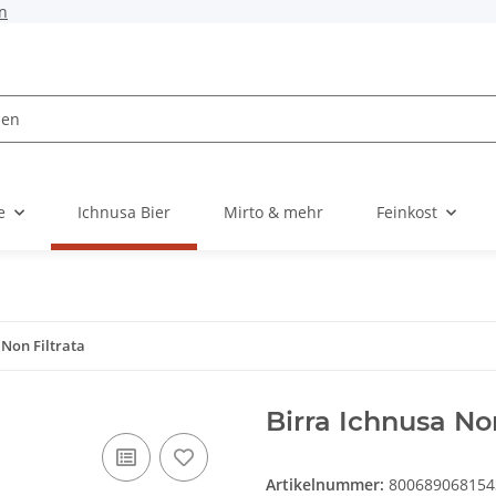
n
e
Ichnusa Bier
Mirto & mehr
Feinkost
 Non Filtrata
Birra Ichnusa Non
Artikelnummer:
800689068154