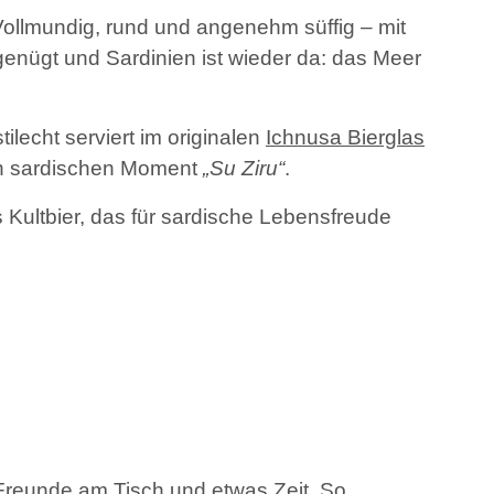
. Vollmundig, rund und angenehm süffig – mit
 genügt und Sardinien ist wieder da: das Meer
lecht serviert im originalen
Ichnusa Bierglas
hen sardischen Moment
„Su Ziru“
.
s Kultbier, das für sardische Lebensfreude
Freunde am Tisch und etwas Zeit. So