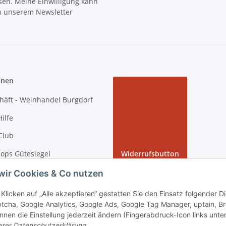
sen. Meine Einwilligung kann
in unserem Newsletter
onen
häft - Weinhandel Burgdorf
ilfe
Club
ops Gütesiegel
Widerrufsbutton
 Rundgang bei tiposarda
wir Cookies & Co nutzen
arda
Klicken auf „Alle akzeptieren“ gestatten Sie den Einsatz folgender 
tcha, Google Analytics, Google Ads, Google Tag Manager, uptain, B
nnen die Einstellung jederzeit ändern (Fingerabdruck-Icon links unten
erer
Datenschutzerklärung
.