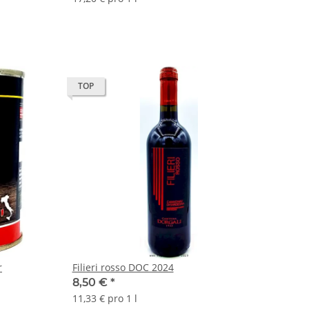
TOP
r
Filieri rosso DOC 2024
8,50 €
*
11,33 € pro 1 l