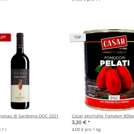
UFT
TOP
nonau di Sardegna DOC 2021
Casar geschälte Tomaten 800g
3,20 €
*
 1 l
4,00 € pro 1 kg