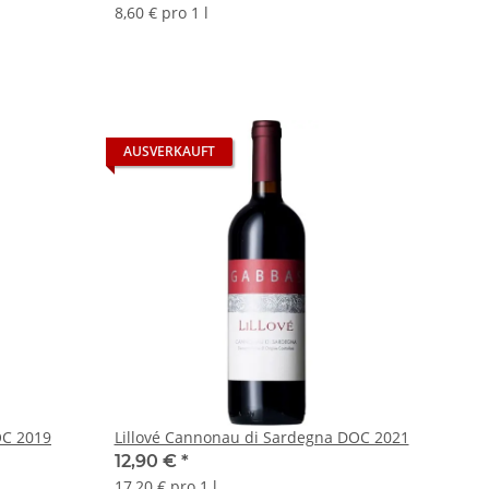
8,60 € pro 1 l
AUSVERKAUFT
OC 2019
Lillové Cannonau di Sardegna DOC 2021
12,90 €
*
17,20 € pro 1 l