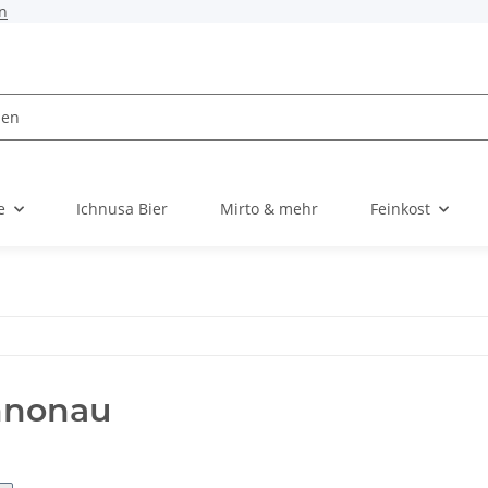
n
e
Ichnusa Bier
Mirto & mehr
Feinkost
nnonau