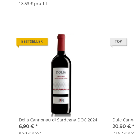
18,53 € pro 1 l
BESTSELLER
TOP
Dolia Cannonau di Sardegna DOC 2024
Dule Cann
6,90 €
*
20,90 €
9,20 € pro 1 l
27,87 € pro