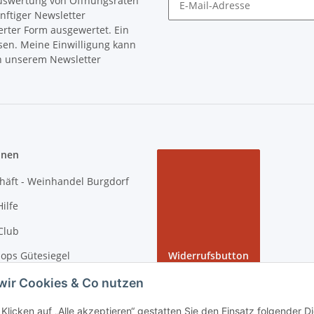
Auswertung von Öffnungsraten
nftiger Newsletter
Newsletter Abonnieren
erter Form ausgewertet. Ein
sen. Meine Einwilligung kann
in unserem Newsletter
onen
häft - Weinhandel Burgdorf
ilfe
Club
ops Gütesiegel
Widerrufsbutton
 Rundgang bei tiposarda
wir Cookies & Co nutzen
arda
Klicken auf „Alle akzeptieren“ gestatten Sie den Einsatz folgender 