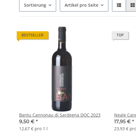
Sortierung
Artikel pro Seite
BESTSELLER
TOP
Bantu Cannonau di Sardegna DOC 2023
Neale Can
9,50 €
*
17,95 €
*
12,67 € pro 1 l
23,93 € pro