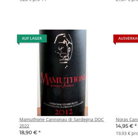
AUF LAGER
AUSVERKA
Mamuthone Cannonau di Sardegna DOC
Noras Can
2022
14,95 €
*
18,90 €
*
19,93 € pro