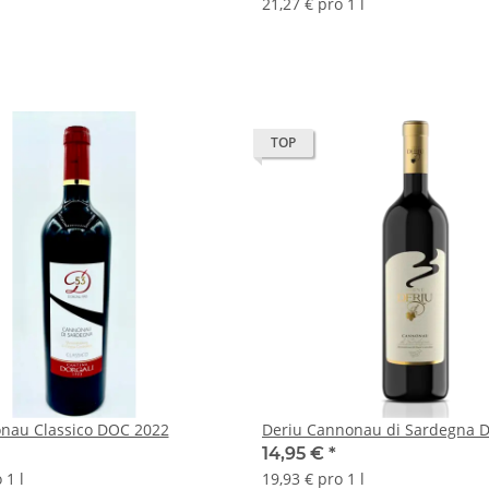
21,27 € pro 1 l
TOP
nau Classico DOC 2022
Deriu Cannonau di Sardegna 
14,95 €
*
 1 l
19,93 € pro 1 l