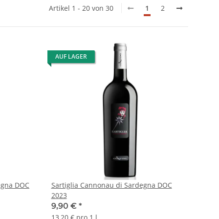
Artikel 1 - 20 von 30
1
2
AUF LAGER
egna DOC
Sartiglia Cannonau di Sardegna DOC
2023
9,90 €
*
13,20 € pro 1 l