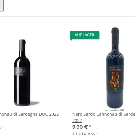
AUF LAGER
nonau di Sardegna DOC 2022
Nero Sardo Cannonau di Sard
2022
9,90 €
*
 1 l
13,20 € pro 1 l