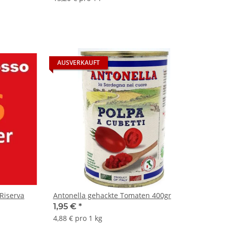
AUSVERKAUFT
Riserva
Antonella gehackte Tomaten 400gr
1,95 €
*
4,88 € pro 1 kg