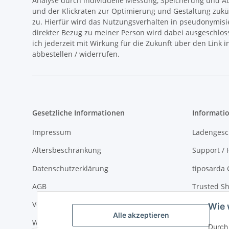
Analyse durch individuelle Messung, Speicherung und 
und der Klickraten zur Optimierung und Gestaltung zukü
zu. Hierfür wird das Nutzungsverhalten in pseudonymisi
direkter Bezug zu meiner Person wird dabei ausgeschlos
ich jederzeit mit Wirkung für die Zukunft über den Link 
abbestellen / widerrufen.
Gesetzliche Informationen
Informati
Impressum
Ladengesc
Altersbeschränkung
Support / H
Datenschutzerklärung
tiposarda 
AGB
Trusted Sh
Versand- und Zahlungsbedingungen
Virtueller
Wie 
Alle akzeptieren
Widerrufsrecht
über tipos
Durch 