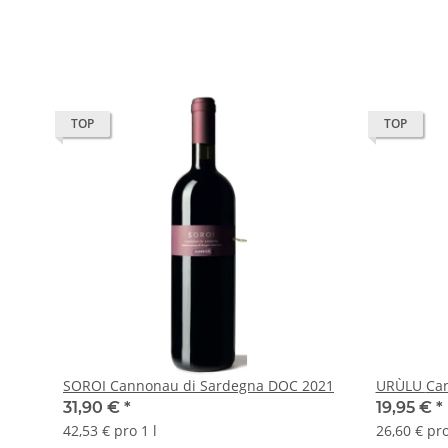
TOP
TOP
SOROI Cannonau di Sardegna DOC 2021
URÙ
31,90 €
*
19,95 €
*
42,53 € pro 1 l
26,60 € pro