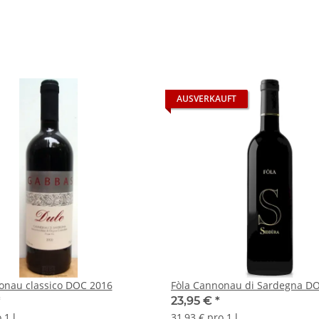
AUSVERKAUFT
onau classico DOC 2016
Fòla Cannonau di Sardegna D
*
23,95 €
*
 1 l
31,93 € pro 1 l