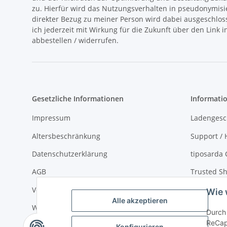
zu. Hierfür wird das Nutzungsverhalten in pseudonymisi
direkter Bezug zu meiner Person wird dabei ausgeschlos
ich jederzeit mit Wirkung für die Zukunft über den Link 
abbestellen / widerrufen.
Gesetzliche Informationen
Informati
Impressum
Ladengesc
Altersbeschränkung
Support / H
Datenschutzerklärung
tiposarda 
AGB
Trusted Sh
Versand- und Zahlungsbedingungen
Virtueller
Wie 
Alle akzeptieren
Widerrufsrecht
über tipos
Durch 
ReCap
Sitemap
Konfigurieren