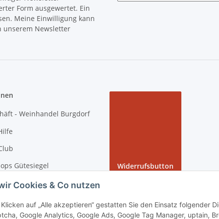
Newsletter Abonnieren
erter Form ausgewertet. Ein
sen. Meine Einwilligung kann
in unserem Newsletter
onen
häft - Weinhandel Burgdorf
ilfe
Club
ops Gütesiegel
Widerrufsbutton
 Rundgang bei tiposarda
wir Cookies & Co nutzen
arda
Klicken auf „Alle akzeptieren“ gestatten Sie den Einsatz folgender 
tcha, Google Analytics, Google Ads, Google Tag Manager, uptain, B