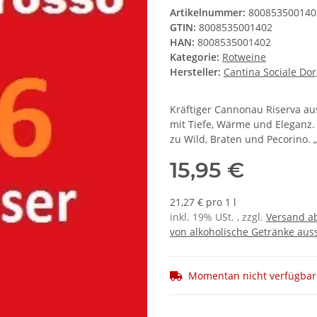
Artikelnummer:
800853500140
GTIN:
8008535001402
HAN:
8008535001402
Kategorie:
Rotweine
Hersteller:
Cantina Sociale Dorg
Kräftiger Cannonau Riserva au
mit Tiefe, Wärme und Eleganz.
zu Wild, Braten und Pecorino.
15,95 €
21,27 € pro 1 l
inkl. 19% USt. , zzgl.
Versand ab
von alkoholische Getränke auss
Momentan nicht verfügbar