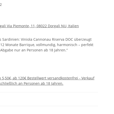
2
ali Via Piemonte, 11, 08022 Dorgali NU, Italien
s Sardinien: Viniola Cannonau Riserva DOC überzeugt
 12 Monate Barrique, vollmundig, harmonisch – perfekt
 „Abgabe nur an Personen ab 18 Jahren.“
 5,50€, ab 120€ Bestellwert versandkostenfrei - Verkauf
chließlich an Personen ab 18 Jahren.