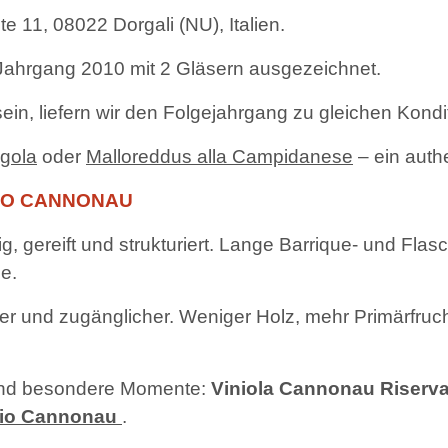
te 11, 08022 Dorgali (NU), Italien.
hrgang 2010 mit 2 Gläsern ausgezeichnet.
sein, liefern wir den Folgejahrgang zu gleichen Kondi
gola
oder
Malloreddus alla Campidanese
– ein auth
SIO CANNONAU
ig, gereift und strukturiert. Lange Barrique- und Flasc
e.
ter und zugänglicher. Weniger Holz, mehr Primärfruch
 und besondere Momente:
Viniola Cannonau Riserv
sio Cannonau
.