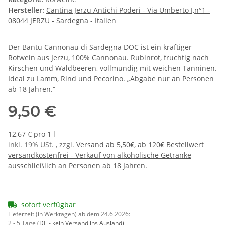
Hersteller:
Cantina Jerzu Antichi Poderi - Via Umberto I,n°1 -
08044 JERZU - Sardegna - Italien
Der Bantu Cannonau di Sardegna DOC ist ein kräftiger
Rotwein aus Jerzu, 100% Cannonau. Rubinrot, fruchtig nach
Kirschen und Waldbeeren, vollmundig mit weichen Tanninen.
Ideal zu Lamm, Rind und Pecorino. „Abgabe nur an Personen
ab 18 Jahren.“
9,50 €
12,67 € pro 1 l
inkl. 19% USt. , zzgl.
Versand ab 5,50€, ab 120€ Bestellwert
versandkostenfrei - Verkauf von alkoholische Getränke
ausschließlich an Personen ab 18 Jahren.
sofort verfügbar
Lieferzeit (in Werktagen) ab dem 24.6.2026:
2 - 5 Tage
(DE - kein Versand ins Ausland)