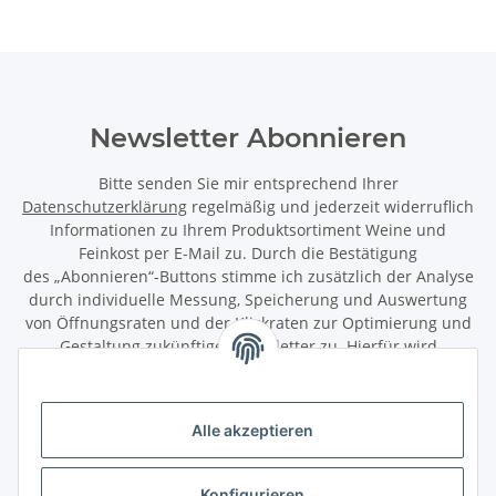
Newsletter Abonnieren
Bitte senden Sie mir entsprechend Ihrer
Datenschutzerklärung
regelmäßig und jederzeit widerruflich
Informationen zu Ihrem Produktsortiment Weine und
Feinkost per E-Mail zu. Durch die Bestätigung
des „Abonnieren“-Buttons stimme ich zusätzlich der Analyse
durch individuelle Messung, Speicherung und Auswertung
von Öffnungsraten und der Klickraten zur Optimierung und
Gestaltung zukünftiger Newsletter zu. Hierfür wird
das Nutzungsverhalten in pseudonymisierter Form
ausgewertet. Ein direkter Bezug zu meiner Person wird dabei
ausgeschlossen. Meine Einwilligung kann ich jederzeit mit
Alle akzeptieren
Wirkung für die Zukunft über den Link in unserem Newsletter
abbestellen / widerrufen.
Konfigurieren