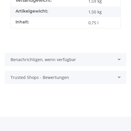
Produkteigenschaft
Wert
Versandgewicht:
1,59 kg
Artikelgewicht:
1,50
kg
Inhalt:
0,75 l
Benachrichtigen, wenn verfügbar
Trusted Shops - Bewertungen