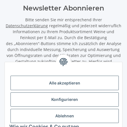
Newsletter Abonnieren
Bitte senden Sie mir entsprechend Ihrer
Datenschutzerklärung
regelmäßig und jederzeit widerruflich
Informationen zu Ihrem Produktsortiment Weine und
Feinkost per E-Mail zu. Durch die Bestätigung
des „Abonnieren“-Buttons stimme ich zusätzlich der Analyse
durch individuelle Messung, Speicherung und Auswertung
von Öffnungsraten und der Klickraten zur Optimierung und
Gestaltung zukünftiger Newsletter zu. Hierfür wird
das Nutzungsverhalten in pseudonymisierter Form
ausgewertet. Ein direkter Bezug zu meiner Person wird dabei
ausgeschlossen. Meine Einwilligung kann ich jederzeit mit
Alle akzeptieren
Wirkung für die Zukunft über den Link in unserem Newsletter
abbestellen / widerrufen.
Konfigurieren
Abonnieren
Newsletter Abonnieren
Ablehnen
Gesetzliche Informationen
Wie wir Cookies & Co nutzen