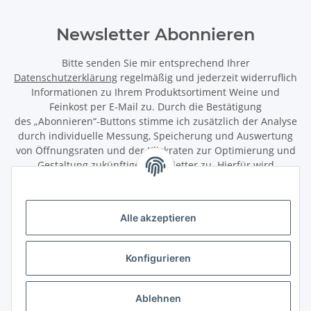
Newsletter Abonnieren
Bitte senden Sie mir entsprechend Ihrer
Datenschutzerklärung
regelmäßig und jederzeit widerruflich
Informationen zu Ihrem Produktsortiment Weine und
Feinkost per E-Mail zu. Durch die Bestätigung
des „Abonnieren“-Buttons stimme ich zusätzlich der Analyse
durch individuelle Messung, Speicherung und Auswertung
von Öffnungsraten und der Klickraten zur Optimierung und
Gestaltung zukünftiger Newsletter zu. Hierfür wird
das Nutzungsverhalten in pseudonymisierter Form
ausgewertet. Ein direkter Bezug zu meiner Person wird dabei
ausgeschlossen. Meine Einwilligung kann ich jederzeit mit
Alle akzeptieren
Wirkung für die Zukunft über den Link in unserem Newsletter
abbestellen / widerrufen.
Konfigurieren
Abonnieren
Newsletter Abonnieren
Ablehnen