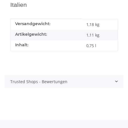
Italien
Produkteigenschaft
Wert
Versandgewicht:
1,18 kg
Artikelgewicht:
1,11
kg
Inhalt:
0,75 l
Trusted Shops - Bewertungen