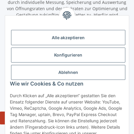
durch individuelle Messung, Speicherung und Auswertung
von Öffnungsraten und der Klickraten zur Optimierung und
Gestaltung zukünftiger Newsletter zu. Hierfür wird
das Nutzungsverhalten in pseudonymisierter Form
ausgewertet. Ein direkter Bezug zu meiner Person wird dabei
ausgeschlossen. Meine Einwilligung kann ich jederzeit mit
Alle akzeptieren
Wirkung für die Zukunft über den Link in unserem Newsletter
abbestellen / widerrufen.
Konfigurieren
Abonnieren
Newsletter Abonnieren
Ablehnen
Gesetzliche Informationen
Wie wir Cookies & Co nutzen
Durch Klicken auf „Alle akzeptieren“ gestatten Sie den
Informationen
Einsatz folgender Dienste auf unserer Website: YouTube,
Vimeo, ReCaptcha, Google Analytics, Google Ads, Google
Tag Manager, uptain, Brevo, PayPal Express Checkout
Widerrufsbutton
und Ratenzahlung. Sie können die Einstellung jederzeit
ändern (Fingerabdruck-Icon links unten). Weitere Details
* Alle Preise inkl. gesetzlicher USt., zzgl. Versand 5,50€, ab 120€
finden Sie unter
Konfigurieren
und in unserer