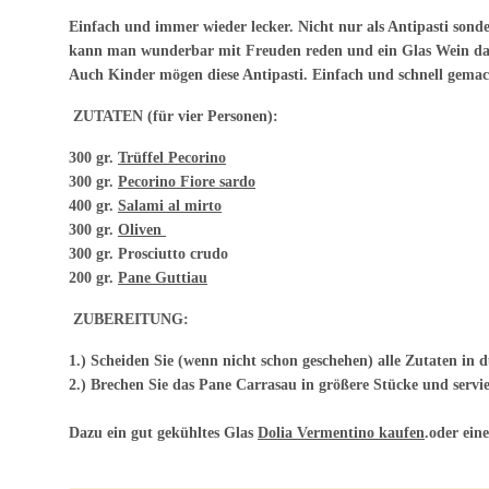
Einfach und immer wieder lecker. Nicht nur als Antipasti sond
kann man wunderbar mit Freuden reden und ein Glas Wein daz
Auch Kinder mögen diese Antipasti. Einfach und schnell gemac
ZUTATEN (für vier Personen):
300 gr.
Trüffel Pecorino
300 gr.
Pecorino Fiore sardo
400 gr.
Salami al mirto
300 gr.
Oliven
300 gr. Prosciutto crudo
200 gr.
Pane Guttiau
ZUBEREITUNG:
1.) Scheiden Sie (wenn nicht schon geschehen) alle Zutaten in dü
2.) Brechen Sie das Pane Carrasau in größere Stücke und servi
Dazu ein gut gekühltes Glas
Dolia Vermentino kaufen
.oder ein