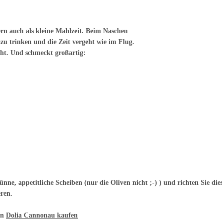
ern auch als kleine Mahlzeit. Beim Naschen
u trinken und die Zeit vergeht wie im Flug.
ht. Und schmeckt großartig:
nne, appetitliche Scheiben (nur die Oliven nicht ;-) ) und richten Sie dies
eren.
en
Dolia Cannonau kaufen