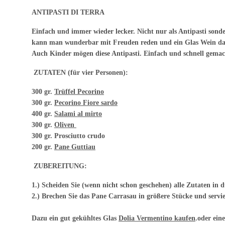
ANTIPASTI DI TERRA
Einfach und immer wieder lecker. Nicht nur als Antipasti sond
kann man wunderbar mit Freuden reden und ein Glas Wein daz
Auch Kinder mögen diese Antipasti. Einfach und schnell gemac
ZUTATEN (für vier Personen):
300 gr.
Trüffel Pecorino
300 gr.
Pecorino Fiore sardo
400 gr.
Salami al mirto
300 gr.
Oliven
300 gr. Prosciutto crudo
200 gr.
Pane Guttiau
ZUBEREITUNG:
1.) Scheiden Sie (wenn nicht schon geschehen) alle Zutaten in dü
2.) Brechen Sie das Pane Carrasau in größere Stücke und servi
Dazu ein gut gekühltes Glas
Dolia Vermentino kaufen
.oder ein