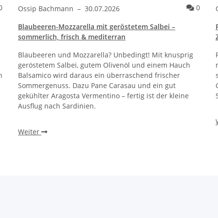
Kommentare zum Artikel Garnelen mit Knoblauch, Chili & Petersil
Komme
0
0
Ossip Bachmann
–
30.07.2026
Blaubeeren-Mozzarella mit geröstetem Salbei –
sommerlich, frisch & mediterran
Blaubeeren und Mozzarella? Unbedingt! Mit knusprig
geröstetem Salbei, gutem Olivenöl und einem Hauch
n
Balsamico wird daraus ein überraschend frischer
Sommergenuss. Dazu Pane Carasau und ein gut
gekühlter Aragosta Vermentino – fertig ist der kleine
Ausflug nach Sardinien.
Weiter