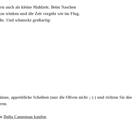
ern auch als kleine Mahlzeit. Beim Naschen
u trinken und die Zeit vergeht wie im Flug.
ht. Und schmeckt großartig:
nne, appetitliche Scheiben (nur die Oliven nicht ;-) ) und richten Sie dies
eren.
en
Dolia Cannonau kaufen