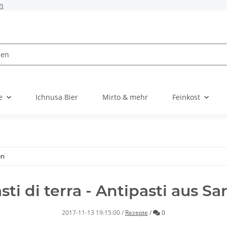
n
e
Ichnusa Bier
Mirto & mehr
Feinkost
en
sti di terra - Antipasti aus Sa
Kommentare
2017-11-13 19:15:00
/
Rezepte
/
0