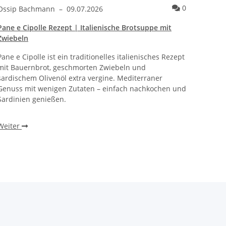
ie – mediterranes Rezept
ntare zum Artikel Blaubeeren-Mozzarella mit geröstetem Salbei –
Kommentare 
0
Ossip Bachmann
–
09.07.2026
Pane e Cipolle Rezept | Italienische Brotsuppe mit
Zwiebeln
Pane e Cipolle ist ein traditionelles italienisches Rezept
mit Bauernbrot, geschmorten Zwiebeln und
sardischem Olivenöl extra vergine. Mediterraner
Genuss mit wenigen Zutaten – einfach nachkochen und
Sardinien genießen.
Weiter