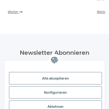
Weiter
Weiter
Newsletter Abonnieren
Bitte senden Sie mir entsprechend Ihrer
Datenschutzerklärung
regelmäßig und jederzeit widerruflich
Informationen zu Ihrem Produktsortiment Weine und
Feinkost per E-Mail zu. Durch die Bestätigung
Alle akzeptieren
des „Abonnieren“-Buttons stimme ich zusätzlich der Analyse
durch individuelle Messung, Speicherung und Auswertung
Konfigurieren
von Öffnungsraten und der Klickraten zur Optimierung und
Gestaltung zukünftiger Newsletter zu. Hierfür wird
das Nutzungsverhalten in pseudonymisierter Form
Ablehnen
ausgewertet. Ein direkter Bezug zu meiner Person wird dabei