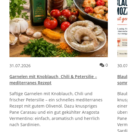
Kommentare zum Artikel Pane e Cipolle Rezept | Italienische Brot
Kommentare 
0
31.07.2026
30.07.
Garnelen mit Knoblauch, Chili & Petersilie –
Blaube
mediterranes Rezept
sommerl
Saftige Garnelen mit Knoblauch, Chili und
Blaube
frischer Petersilie – ein schnelles mediterranes
knuspri
Rezept mit gutem Olivenöl. Dazu knuspriges
einem 
Pane Carasau und ein gut gekühlter Aragosta
überra
Vermentino: einfach, aromatisch und herrlich
Pane Ca
nach Sardinien.
Verment
Sardini