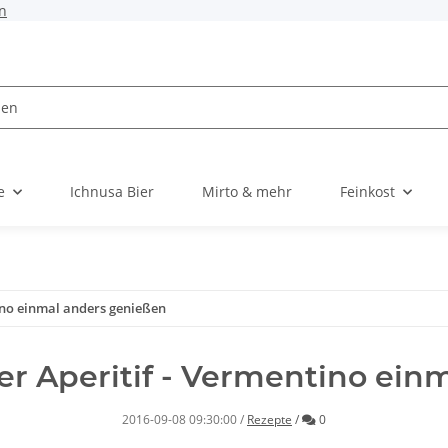
n
e
Ichnusa Bier
Mirto & mehr
Feinkost
tino einmal anders genießen
cher Aperitif - Vermentino ei
Kommentare
2016-09-08 09:30:00
/
Rezepte
/
0