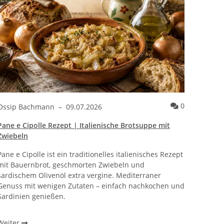
ie – mediterranes Rezept
ntare zum Artikel Blaubeeren-Mozzarella mit geröstetem Salbei –
Kommentare 
0
Ossip Bachmann
–
09.07.2026
Pane e Cipolle Rezept | Italienische Brotsuppe mit
Zwiebeln
Pane e Cipolle ist ein traditionelles italienisches Rezept
mit Bauernbrot, geschmorten Zwiebeln und
sardischem Olivenöl extra vergine. Mediterraner
Genuss mit wenigen Zutaten – einfach nachkochen und
Sardinien genießen.
Weiter