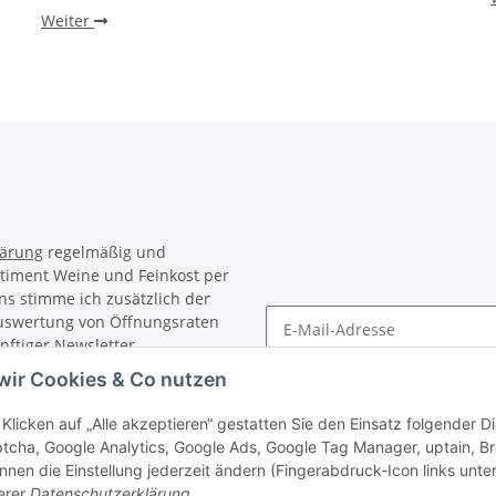
Weiter
lärung
regelmäßig und
rtiment Weine und Feinkost per
ns stimme ich zusätzlich der
Auswertung von Öffnungsraten
nftiger Newsletter
Newsletter Abonnieren
erter Form ausgewertet. Ein
wir Cookies & Co nutzen
sen. Meine Einwilligung kann
in unserem Newsletter
Klicken auf „Alle akzeptieren“ gestatten Sie den Einsatz folgender 
tcha, Google Analytics, Google Ads, Google Tag Manager, uptain, B
nnen die Einstellung jederzeit ändern (Fingerabdruck-Icon links unten
erer
Datenschutzerklärung
.