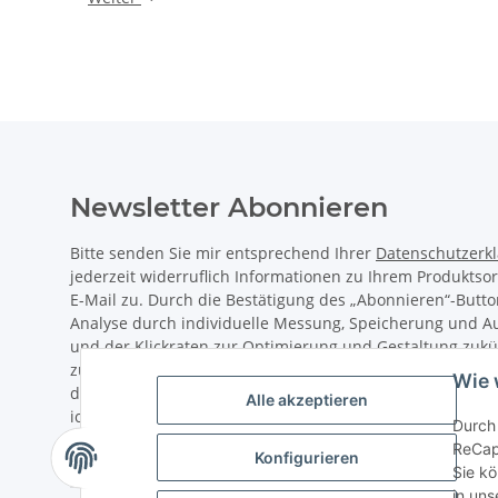
Newsletter Abonnieren
Bitte senden Sie mir entsprechend Ihrer
Datenschutzerk
jederzeit widerruflich Informationen zu Ihrem Produktso
E-Mail zu. Durch die Bestätigung des „Abonnieren“-Butto
Analyse durch individuelle Messung, Speicherung und 
und der Klickraten zur Optimierung und Gestaltung zukü
zu. Hierfür wird das Nutzungsverhalten in pseudonymisi
Wie 
direkter Bezug zu meiner Person wird dabei ausgeschlos
Alle akzeptieren
ich jederzeit mit Wirkung für die Zukunft über den Link 
Durch 
abbestellen / widerrufen.
ReCap
Konfigurieren
Sie kö
in uns