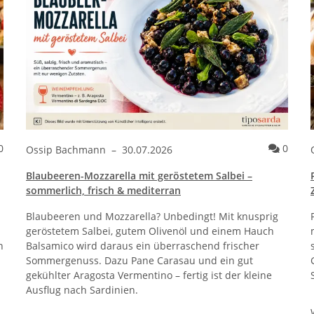
Kommentare zum Artikel Garnelen mit Knoblauch, Chili & Petersil
Komme
0
0
Ossip Bachmann
–
30.07.2026
Blaubeeren-Mozzarella mit geröstetem Salbei –
sommerlich, frisch & mediterran
Blaubeeren und Mozzarella? Unbedingt! Mit knusprig
geröstetem Salbei, gutem Olivenöl und einem Hauch
n
Balsamico wird daraus ein überraschend frischer
Sommergenuss. Dazu Pane Carasau und ein gut
gekühlter Aragosta Vermentino – fertig ist der kleine
Ausflug nach Sardinien.