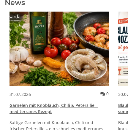
News
Kommentare zum Artikel Pane e Cipolle Rezept | Italienische Brot
Kommentare 
0
31.07.2026
30.07.
Garnelen mit Knoblauch, Chili & Petersilie –
Blaube
mediterranes Rezept
sommerl
Saftige Garnelen mit Knoblauch, Chili und
Blaube
frischer Petersilie – ein schnelles mediterranes
knuspri