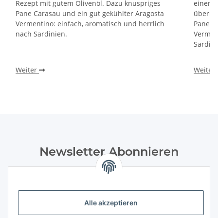
Rezept mit gutem Olivenöl. Dazu knuspriges
einem 
Pane Carasau und ein gut gekühlter Aragosta
überra
Vermentino: einfach, aromatisch und herrlich
Pane Ca
nach Sardinien.
Verment
Sardini
Weiter
Weiter
Newsletter Abonnieren
Bitte senden Sie mir entsprechend Ihrer
Datenschutzerklärung
regelmäßig und jederzeit widerruflich
Informationen zu Ihrem Produktsortiment Weine und
Feinkost per E-Mail zu. Durch die Bestätigung
Alle akzeptieren
des „Abonnieren“-Buttons stimme ich zusätzlich der Analyse