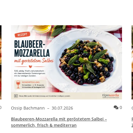
Kommentare zum Artikel Garnelen mit Knoblauch, Chili & Petersil
Komme
0
0
Ossip Bachmann
–
30.07.2026
Blaubeeren-Mozzarella mit geröstetem Salbei –
sommerlich, frisch & mediterran