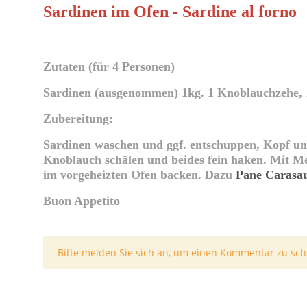
Sardinen im Ofen - Sardine al forno
Zutaten (für 4 Personen)
Sardinen (ausgenommen) 1kg. 1 Knoblauchzehe, 1 P
Zubereitung:
Sardinen waschen und ggf. entschuppen, Kopf und
Knoblauch schälen und beides fein haken. Mit Me
im vorgeheizten Ofen bac
ken. Dazu
Pane Carasa
Buon Appetito
x
Bitte melden Sie sich an, um einen Kommentar zu sch