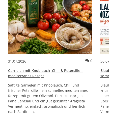
Kommentare zum Artikel Pane e Cipolle Rezept | Italienische Brot
Kommentare 
0
31.07.2026
30.07.
Garnelen mit Knoblauch, Chili & Petersilie –
Blaube
mediterranes Rezept
sommerl
Saftige Garnelen mit Knoblauch, Chili und
Blaube
frischer Petersilie – ein schnelles mediterranes
knuspri
Rezept mit gutem Olivenöl. Dazu knuspriges
einem 
Pane Carasau und ein gut gekühlter Aragosta
überra
Vermentino: einfach, aromatisch und herrlich
Pane Ca
nach Sardinien.
Verment