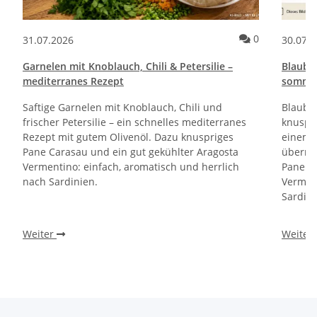
Kommentare zum Artikel Pane e Cipolle Rezept | Italienische Brot
Kommentare 
0
31.07.2026
30.07.
Garnelen mit Knoblauch, Chili & Petersilie –
Blaube
mediterranes Rezept
sommerl
Saftige Garnelen mit Knoblauch, Chili und
Blaube
frischer Petersilie – ein schnelles mediterranes
knuspri
Rezept mit gutem Olivenöl. Dazu knuspriges
einem 
Pane Carasau und ein gut gekühlter Aragosta
überra
Vermentino: einfach, aromatisch und herrlich
Pane Ca
nach Sardinien.
Verment
Sardini
Weiter
Weiter