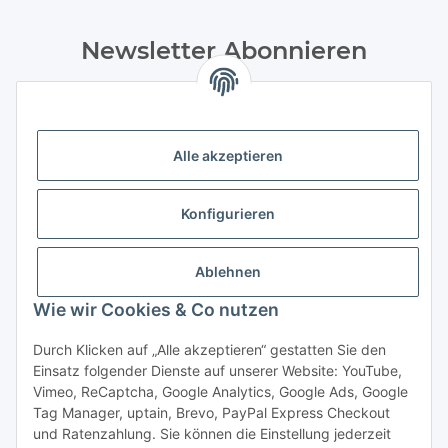
Newsletter Abonnieren
Bitte senden Sie mir entsprechend Ihrer
Datenschutzerklärung
regelmäßig und jederzeit widerruflich
Informationen zu Ihrem Produktsortiment Weine und
Feinkost per E-Mail zu. Durch die Bestätigung
Alle akzeptieren
des „Abonnieren“-Buttons stimme ich zusätzlich der Analyse
durch individuelle Messung, Speicherung und Auswertung
Konfigurieren
von Öffnungsraten und der Klickraten zur Optimierung und
Gestaltung zukünftiger Newsletter zu. Hierfür wird
das Nutzungsverhalten in pseudonymisierter Form
Ablehnen
ausgewertet. Ein direkter Bezug zu meiner Person wird dabei
ausgeschlossen. Meine Einwilligung kann ich jederzeit mit
Wie wir Cookies & Co nutzen
Wirkung für die Zukunft über den Link in unserem Newsletter
abbestellen / widerrufen.
Durch Klicken auf „Alle akzeptieren“ gestatten Sie den
Einsatz folgender Dienste auf unserer Website: YouTube,
Abonnieren
Vimeo, ReCaptcha, Google Analytics, Google Ads, Google
Tag Manager, uptain, Brevo, PayPal Express Checkout
Newsletter Abonnieren
und Ratenzahlung. Sie können die Einstellung jederzeit