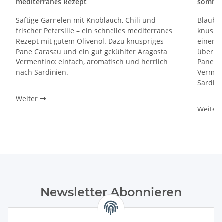
mediterranes Rezept
sommerl
Saftige Garnelen mit Knoblauch, Chili und
Blaube
frischer Petersilie – ein schnelles mediterranes
knuspri
Rezept mit gutem Olivenöl. Dazu knuspriges
einem 
Pane Carasau und ein gut gekühlter Aragosta
überra
Vermentino: einfach, aromatisch und herrlich
Pane Ca
nach Sardinien.
Verment
Sardini
Weiter
Weiter
Newsletter Abonnieren
Bitte senden Sie mir entsprechend Ihrer