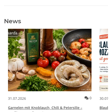
News
Kommentare zum Artikel Pane e Cipolle Rezept | Italienische Brot
Kommentare 
0
31.07.2026
30.07.
Garnelen mit Knoblauch, Chili & Petersilie –
Blaube