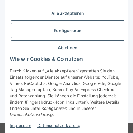
Datenschutzerklärung
regelmäßig und jederzeit widerruflich
Informationen zu Ihrem Produktsortiment Weine und
Feinkost per E-Mail zu. Durch die Bestätigung
Alle akzeptieren
des „Abonnieren“-Buttons stimme ich zusätzlich der Analyse
durch individuelle Messung, Speicherung und Auswertung
Konfigurieren
von Öffnungsraten und der Klickraten zur Optimierung und
Gestaltung zukünftiger Newsletter zu. Hierfür wird
das Nutzungsverhalten in pseudonymisierter Form
Ablehnen
ausgewertet. Ein direkter Bezug zu meiner Person wird dabei
ausgeschlossen. Meine Einwilligung kann ich jederzeit mit
Wie wir Cookies & Co nutzen
Wirkung für die Zukunft über den Link in unserem Newsletter
abbestellen / widerrufen.
Durch Klicken auf „Alle akzeptieren“ gestatten Sie den
Einsatz folgender Dienste auf unserer Website: YouTube,
Abonnieren
Vimeo, ReCaptcha, Google Analytics, Google Ads, Google
Tag Manager, uptain, Brevo, PayPal Express Checkout
Newsletter Abonnieren
und Ratenzahlung. Sie können die Einstellung jederzeit
ändern (Fingerabdruck-Icon links unten). Weitere Details
* Alle Preise inkl. gesetzlicher USt., zzgl. Versand 5,50€, ab 120€
finden Sie unter
Konfigurieren
und in unserer
versandkostenfrei - Verkauf von alkoholische Getränke ausschließlich an
Datenschutzerklärung
.
Personen ab 18 Jahren.
Impressum
|
Datenschutzerklärung
© tiposarda 2026 | Onlineshop für Lebensmittel aus Sardinien und Italien