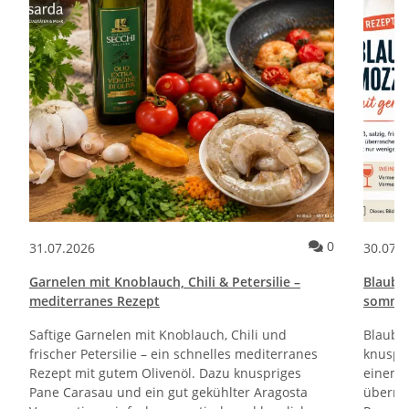
Kommentare zum Artikel Pane e Cipolle Rezept | Italienische Brot
Kommentare 
0
31.07.2026
30.07.
Garnelen mit Knoblauch, Chili & Petersilie –
Blaube
mediterranes Rezept
sommerl
Saftige Garnelen mit Knoblauch, Chili und
Blaube
frischer Petersilie – ein schnelles mediterranes
knuspri
Rezept mit gutem Olivenöl. Dazu knuspriges
einem 
Pane Carasau und ein gut gekühlter Aragosta
überra