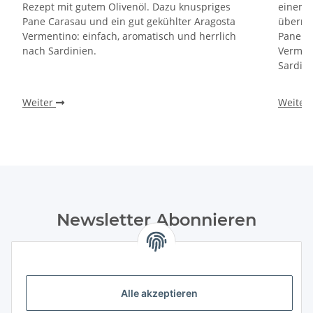
Rezept mit gutem Olivenöl. Dazu knuspriges
einem 
Pane Carasau und ein gut gekühlter Aragosta
überra
Vermentino: einfach, aromatisch und herrlich
Pane Ca
nach Sardinien.
Verment
Sardini
Weiter
Weiter
Newsletter Abonnieren
Bitte senden Sie mir entsprechend Ihrer
Datenschutzerklärung
regelmäßig und jederzeit widerruflich
Informationen zu Ihrem Produktsortiment Weine und
Feinkost per E-Mail zu. Durch die Bestätigung
Alle akzeptieren
des „Abonnieren“-Buttons stimme ich zusätzlich der Analyse