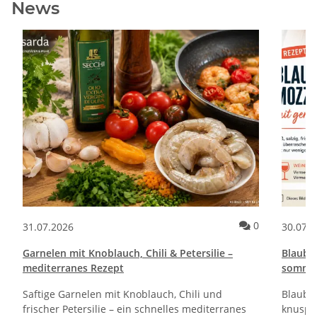
News
Kommentare zum Artikel Pane e Cipolle Rezept | Italienische Brot
Kommentare 
0
31.07.2026
30.07.
Garnelen mit Knoblauch, Chili & Petersilie –
Blaube
mediterranes Rezept
sommerl
Saftige Garnelen mit Knoblauch, Chili und
Blaube
frischer Petersilie – ein schnelles mediterranes
knuspri