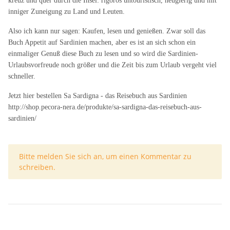
kreuz und quer durch die Insel: rigoros untouristisch, neugierig und mit
inniger Zuneigung zu Land und Leuten.
Also ich kann nur sagen: Kaufen, lesen und genießen. Zwar soll das
Buch Appetit auf Sardinien machen, aber es ist an sich schon ein
einmaliger Genuß diese Buch zu lesen und so wird die Sardinien-
Urlaubsvorfreude noch größer und die Zeit bis zum Urlaub vergeht viel
schneller.
Jetzt hier bestellen Sa Sardigna - das Reisebuch aus Sardinien
http://shop.pecora-nera.de/produkte/sa-sardigna-das-reisebuch-aus-
sardinien/
x
Bitte melden Sie sich an, um einen Kommentar zu
schreiben.