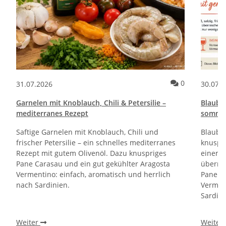
Kommentare zum Artikel Pane e Cipolle Rezept | Italienische Brot
Kommentare 
0
31.07.2026
30.07.
Garnelen mit Knoblauch, Chili & Petersilie –
Blaube
mediterranes Rezept
sommerl
Saftige Garnelen mit Knoblauch, Chili und
Blaube
frischer Petersilie – ein schnelles mediterranes
knuspri
Rezept mit gutem Olivenöl. Dazu knuspriges
einem 
Pane Carasau und ein gut gekühlter Aragosta
überra
Vermentino: einfach, aromatisch und herrlich
Pane Ca
nach Sardinien.
Verment
Sardini
Weiter
Weiter