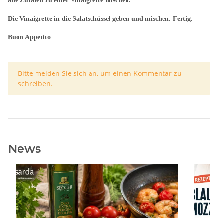
alle Zutaten zu einer Vinaigrette mischen.
Die Vinaigrette in die Salatschüssel geben und mischen. Fertig.
Buon Appetito
x
Bitte melden Sie sich an, um einen Kommentar zu
schreiben.
News