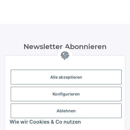
Newsletter Abonnieren
Bitte senden Sie mir entsprechend Ihrer
Datenschutzerklärung
regelmäßig und jederzeit widerruflich
Informationen zu Ihrem Produktsortiment Weine und
Feinkost per E-Mail zu. Durch die Bestätigung
Alle akzeptieren
des „Abonnieren“-Buttons stimme ich zusätzlich der Analyse
durch individuelle Messung, Speicherung und Auswertung
Konfigurieren
von Öffnungsraten und der Klickraten zur Optimierung und
Gestaltung zukünftiger Newsletter zu. Hierfür wird
das Nutzungsverhalten in pseudonymisierter Form
Ablehnen
ausgewertet. Ein direkter Bezug zu meiner Person wird dabei
ausgeschlossen. Meine Einwilligung kann ich jederzeit mit
Wie wir Cookies & Co nutzen
Wirkung für die Zukunft über den Link in unserem Newsletter