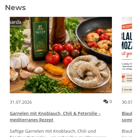
News
Kommentare zum Artikel Pane e Cipolle Rezept | Italienische Brot
Kommentare 
0
31.07.2026
30.07.
Garnelen mit Knoblauch, Chili & Petersilie –
Blaube
mediterranes Rezept
sommerl
Saftige Garnelen mit Knoblauch, Chili und
Blaube