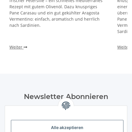
frischer Petersilie – ein schnelles mediterranes
knuspri
Rezept mit gutem Olivenöl. Dazu knuspriges
einem 
Pane Carasau und ein gut gekühlter Aragosta
überra
Vermentino: einfach, aromatisch und herrlich
Pane Ca
nach Sardinien.
Verment
Sardini
Weiter
Weiter
Newsletter Abonnieren
Bitte senden Sie mir entsprechend Ihrer
Datenschutzerklärung
regelmäßig und jederzeit widerruflich
Informationen zu Ihrem Produktsortiment Weine und
Feinkost per E-Mail zu. Durch die Bestätigung
Alle akzeptieren