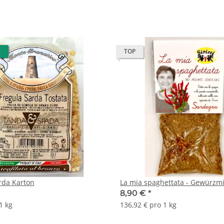
R
TOP
rda Karton
La mia spaghettata - Gewürzm
8,90 €
*
1 kg
136,92 € pro 1 kg