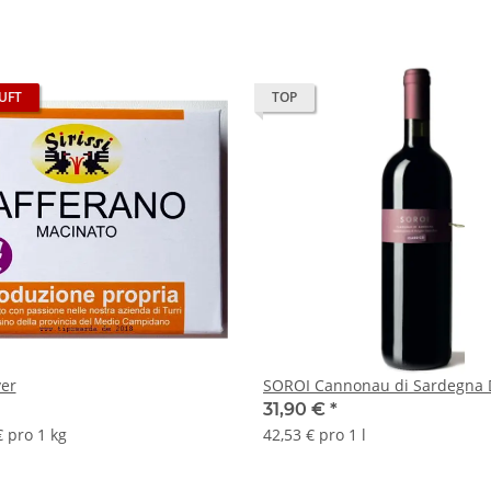
UFT
TOP
er
SOROI Cannonau di Sardegna
31,90 €
*
€ pro 1 kg
42,53 € pro 1 l