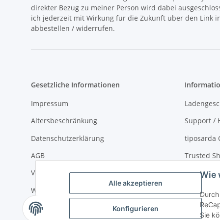
direkter Bezug zu meiner Person wird dabei ausgeschlos
ich jederzeit mit Wirkung für die Zukunft über den Link 
abbestellen / widerrufen.
Gesetzliche Informationen
Informati
Impressum
Ladengesc
Altersbeschränkung
Support / H
Datenschutzerklärung
tiposarda 
AGB
Trusted Sh
Versand- und Zahlungsbedingungen
Virtueller
Wie 
Alle akzeptieren
Widerrufsrecht
über tipos
Durch 
ReCap
Sitemap
Konfigurieren
Sie kö