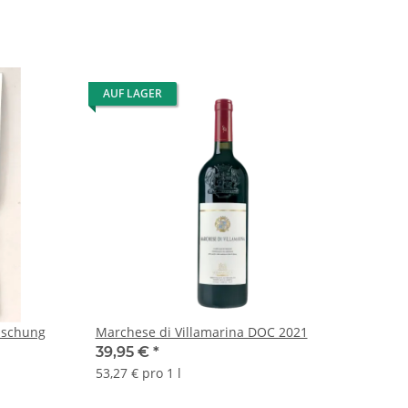
AUF LAGER
ischung
Marchese di Villamarina DOC 2021
39,95 €
*
53,27 € pro 1 l