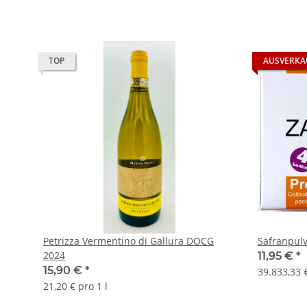
TOP
AUSVERKA
Petrizza Vermentino di Gallura DOCG
Safranpulv
2024
11,95 €
*
15,90 €
*
39.833,33 
21,20 € pro 1 l