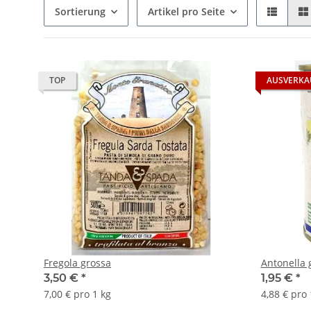
Sortierung
Artikel pro Seite
TOP
AUSVERKA
Fregola grossa
Antonella
3,50 €
*
1,95 €
*
7,00 € pro 1 kg
4,88 € pro 