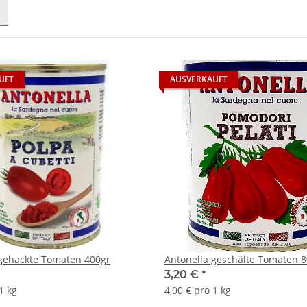
UFT
AUSVERKAUFT
 gehackte Tomaten 400gr
Antonella geschälte Tomaten 8
3,20 €
*
1 kg
4,00 € pro 1 kg