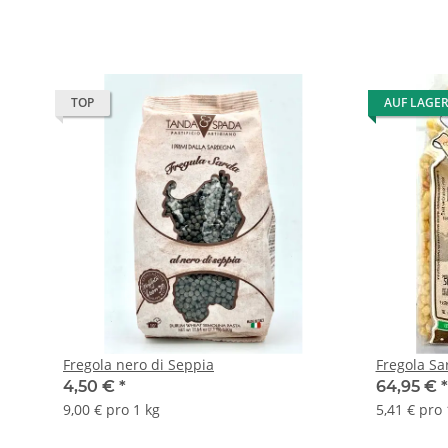
TOP
AUF LAGE
Fregola nero di Seppia
Fregola Sa
4,50 €
*
64,95 €
*
9,00 € pro 1 kg
5,41 € pro 