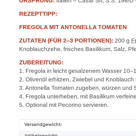
URSPRUNG:
Italien – Casar Srl, S.S. 196/
REZEPTTIPP:
FREGOLA MIT ANTONELLA TOMATEN
ZUTATEN (FÜR 2–3 PORTIONEN):
200 g
F
Knoblauchzehe, frisches Basilikum, Salz, Pfef
ZUBEREITUNG:
1. Fregola in leicht gesalzenem Wasser 10–
2. Olivenöl erhitzen, Zwiebel und Knoblauch
3. Antonella Tomaten zugeben, würzen und 
4. Fregola unterheben, mit Basilikum verfeine
5. Optional mit Pecorino servieren.
Produkteigenschaft
Wert
Versandgewicht:
Artikelgewicht: