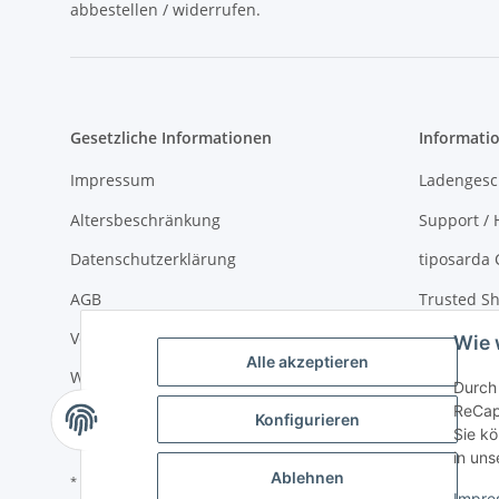
abbestellen / widerrufen.
Gesetzliche Informationen
Informati
Impressum
Ladengesc
Altersbeschränkung
Support / H
Datenschutzerklärung
tiposarda 
AGB
Trusted Sh
Versand- und Zahlungsbedingungen
Virtueller
Wie 
Alle akzeptieren
Widerrufsrecht
über tipos
Durch 
ReCap
Sitemap
Konfigurieren
Sie kö
in uns
Ablehnen
* Alle Preise inkl. gesetzlicher USt., zzgl. Versand 5,50€, ab 120€ versand
Impre