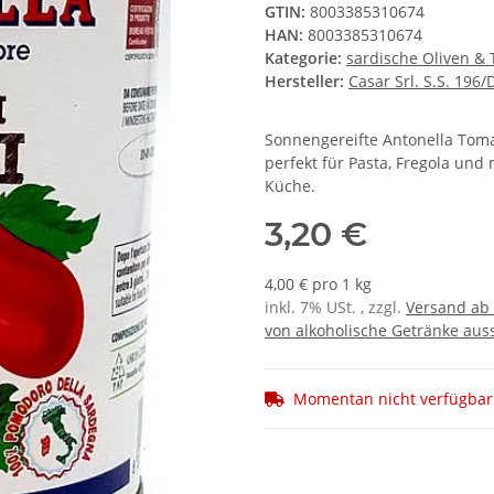
GTIN:
8003385310674
HAN:
8003385310674
Kategorie:
sardische Oliven &
Hersteller:
Casar Srl. S.S. 196
Sonnengereifte Antonella Toma
perfekt für Pasta, Fregola und
Küche.
3,20 €
4,00 € pro 1 kg
inkl. 7% USt. , zzgl.
Versand ab 
von alkoholische Getränke auss
Momentan nicht verfügbar