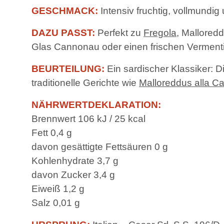
GESCHMACK:
Intensiv fruchtig, vollmundig
DAZU PASST:
Perfekt zu
Fregola
, Mallored
Glas Cannonau oder einen frischen Verment
BEURTEILUNG:
Ein sardischer Klassiker: D
traditionelle Gerichte wie
Malloreddus alla 
NÄHRWERTDEKLARATION:
Brennwert 106 kJ / 25 kcal
Fett 0,4 g
davon gesättigte Fettsäuren 0 g
Kohlenhydrate 3,7 g
davon Zucker 3,4 g
Eiweiß 1,2 g
Salz 0,01 g