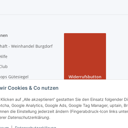
onen
häft - Weinhandel Burgdorf
ilfe
Club
ops Gütesiegel
Widerrufsbutton
 Rundgang bei tiposarda
wir Cookies & Co nutzen
arda
Klicken auf „Alle akzeptieren“ gestatten Sie den Einsatz folgender 
tcha, Google Analytics, Google Ads, Google Tag Manager, uptain, B
nnen die Einstellung jederzeit ändern (Fingerabdruck-Icon links unten
erer
Datenschutzerklärung
.
kostenfrei - Verkauf von alkoholische Getränke ausschließlich an Personen ab 18 Jahren.
ssum
|
Datenschutzerklärung