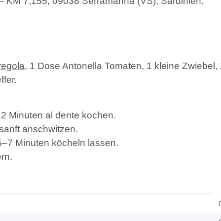
D – KM 7,155, 09038 Serramanna (VS), Sardinien.
regola
, 1 Dose Antonella Tomaten, 1 kleine Zwiebel, 
fer.
12 Minuten al dente kochen.
 sanft anschwitzen.
5–7 Minuten köcheln lassen.
rn.