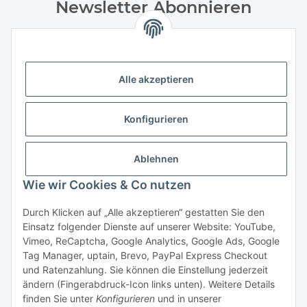
Newsletter Abonnieren
Bitte senden Sie mir entsprechend Ihrer
Datenschutzerklärung
regelmäßig und jederzeit widerruflich
Informationen zu Ihrem Produktsortiment Weine und
Feinkost per E-Mail zu. Durch die Bestätigung
Alle akzeptieren
des „Abonnieren“-Buttons stimme ich zusätzlich der Analyse
durch individuelle Messung, Speicherung und Auswertung
Konfigurieren
von Öffnungsraten und der Klickraten zur Optimierung und
Gestaltung zukünftiger Newsletter zu. Hierfür wird
das Nutzungsverhalten in pseudonymisierter Form
Ablehnen
ausgewertet. Ein direkter Bezug zu meiner Person wird dabei
ausgeschlossen. Meine Einwilligung kann ich jederzeit mit
Wie wir Cookies & Co nutzen
Wirkung für die Zukunft über den Link in unserem Newsletter
abbestellen / widerrufen.
Durch Klicken auf „Alle akzeptieren“ gestatten Sie den
Einsatz folgender Dienste auf unserer Website: YouTube,
Abonnieren
Vimeo, ReCaptcha, Google Analytics, Google Ads, Google
Tag Manager, uptain, Brevo, PayPal Express Checkout
Newsletter Abonnieren
und Ratenzahlung. Sie können die Einstellung jederzeit
ändern (Fingerabdruck-Icon links unten). Weitere Details
* Alle Preise inkl. gesetzlicher USt., zzgl. Versand 5,50€, ab 120€
finden Sie unter
Konfigurieren
und in unserer
versandkostenfrei - Verkauf von alkoholische Getränke ausschließlich an