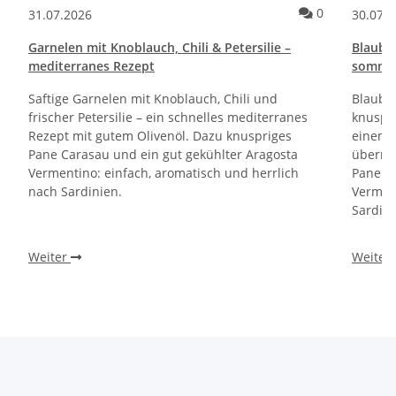
Kommentare zum Artikel Pane e Cipolle Rezept | Italienische Brot
Kommentare 
0
31.07.2026
30.07.
Garnelen mit Knoblauch, Chili & Petersilie –
Blaube
mediterranes Rezept
sommerl
Saftige Garnelen mit Knoblauch, Chili und
Blaube
frischer Petersilie – ein schnelles mediterranes
knuspri
Rezept mit gutem Olivenöl. Dazu knuspriges
einem 
Pane Carasau und ein gut gekühlter Aragosta
überra
Vermentino: einfach, aromatisch und herrlich
Pane Ca
nach Sardinien.
Verment
Sardini
Weiter
Weiter