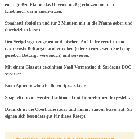
einer großen Pfanne das Olivenöl mäßig erhitzen und den
Knoblauch darin anschwitzen.
Spaghetti abgießen und für 2 Minuten mit in die Pfanne geben und
durchziehen lassen.
Den Seeigelrogen zugeben und mischen. Auf Teller verteilen und
nach Gusto Bottarga darüber reiben (oder streuen, wenn Sie fertig
gerieben Bottarga verwenden) und servieren.
Mit einem Glas gut gekühltem
Naeli Vermentino di Sardegna DOC
servieren.
Buon Appetito wünscht Ihnen tiposarda.de
Spaghetti ruvidi werden traditionell mit Bronzeformen hergestellt.
Dadurch ist die Oberfläche rauer und nimmt Saucen besser auf. Sie
eignen sich besonders gut für dieses Rezept.
x