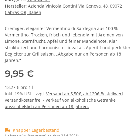
Hersteller:
Azienda Vinicola Contini Via Genova, 48, 09072
Cabras OR, Italien
Cremiger, eleganter Vermentino di Sardegna aus 100 %
Vermentino. Trocken, frisch und lebendig mit Aromen von
Limone, Sternfrucht, Apfel und feiner Mandelnote. Klar
strukturiert und harmonisch – ideal als Aperitif und perfekter
Begleiter zur Grillsaison. „Abgabe nur an Personen ab 18
Jahren.“
9,95 €
13,27 € pro 1 l
inkl. 19% USt. , zzgl.
Versand ab 5,50€, ab 120€ Bestellwert
versandkostenfrei - Verkauf von alkoholische Getränke
ausschließlich an Personen ab 18 Jahren.
Knapper Lagerbestand
Lieferzeit (in Werktagen) ab dem 24.6.2026: