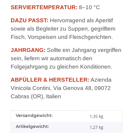
SERVIERTEMPERATUR:
8–10 °C
DAZU PASST:
Hervorragend als Aperitif
sowie als Begleiter zu Suppen, gegrilltem
Fisch, Vorspeisen und Fleischgerichten.
JAHRGANG:
Sollte ein Jahrgang vergriffen
sein, liefern wir automatisch den
Folgejahrgang zu gleichen Konditionen.
ABFÜLLER & HERSTELLER:
Azienda
Vinicola Contini, Via Genova 48, 09072
Cabras (OR), Italien
Produkteigenschaft
Wert
Versandgewicht:
1,35 kg
Artikelgewicht:
1,27
kg