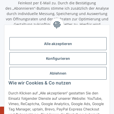
Feinkost per E-Mail zu. Durch die Bestätigung
des „Abonnieren“-Buttons stimme ich zusätzlich der Analyse
durch individuelle Messung, Speicherung und Auswertung
von Öffnungsraten und der Klickraten zur Optimierung und
Gestaltung zukünftiger Newsletter zu. Hierfür wird
das Nutzungsverhalten in pseudonymisierter Form
ausgewertet. Ein direkter Bezug zu meiner Person wird dabei
ausgeschlossen. Meine Einwilligung kann ich jederzeit mit
Alle akzeptieren
Wirkung für die Zukunft über den Link in unserem Newsletter
abbestellen / widerrufen.
Konfigurieren
Abonnieren
Newsletter Abonnieren
Ablehnen
Gesetzliche Informationen
Wie wir Cookies & Co nutzen
Durch Klicken auf „Alle akzeptieren“ gestatten Sie den
Informationen
Einsatz folgender Dienste auf unserer Website: YouTube,
Vimeo, ReCaptcha, Google Analytics, Google Ads, Google
Tag Manager, uptain, Brevo, PayPal Express Checkout
Widerrufsbutton