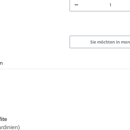
Sie möchten in mon
en
fite
ardinien)