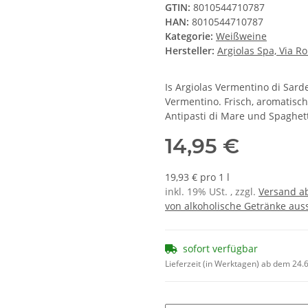
GTIN:
8010544710787
HAN:
8010544710787
Kategorie:
Weißweine
Hersteller:
Argiolas Spa, Via R
Is Argiolas Vermentino di Sar
Vermentino. Frisch, aromatisch,
Antipasti di Mare und Spaghett
14,95 €
19,93 € pro 1 l
inkl. 19% USt. , zzgl.
Versand ab
von alkoholische Getränke auss
sofort verfügbar
Lieferzeit (in Werktagen) ab dem 24.