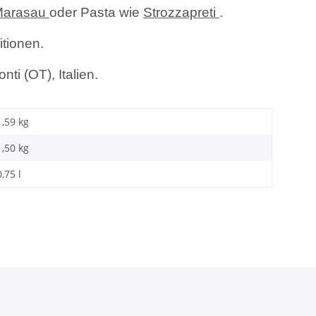
Marasau
oder Pasta wie
Strozzapreti
.
itionen.
ti (OT), Italien.
1,59 kg
1,50
kg
0,75 l