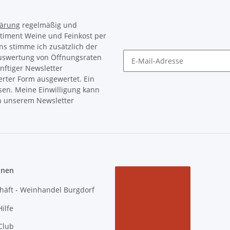
lärung
regelmäßig und
rtiment Weine und Feinkost per
ns stimme ich zusätzlich der
Auswertung von Öffnungsraten
nftiger Newsletter
Newsletter Abonnieren
erter Form ausgewertet. Ein
sen. Meine Einwilligung kann
in unserem Newsletter
onen
häft - Weinhandel Burgdorf
ilfe
Club