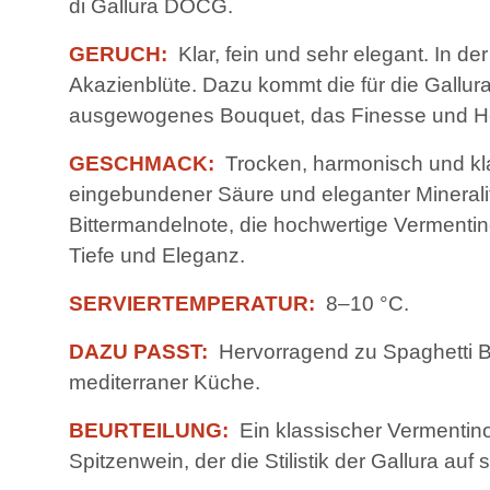
di Gallura DOCG.
GERUCH:
Klar, fein und sehr elegant. In de
Akazienblüte. Dazu kommt die für die Gallura
ausgewogenes Bouquet, das Finesse und Herk
GESCHMACK:
Trocken, harmonisch und kla
eingebundener Säure und eleganter Mineralitä
Bittermandelnote, die hochwertige Vermentin
Tiefe und Eleganz.
SERVIERTEMPERATUR:
8–10 °C.
DAZU PASST:
Hervorragend zu Spaghetti Bot
mediterraner Küche.
BEURTEILUNG:
Ein klassischer Vermentino 
Spitzenwein, der die Stilistik der Gallura au