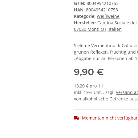
GTIN:
8004954210753
HAN:
8004954210753
Kategorie:
Weißweine
Hersteller:
Cantina Sociale del 
07020 Monti OT, Italien
S'eleme Vermentino di Gallura
grünen Reflexen, fruchtig und 
„Abgabe nur an Personen ab 18
9,90 €
13,20 € pro 1 l
inkl. 19% USt. , zzgl.
Versand ab
von alkoholische Getränke auss
Momentan nicht verfügbar