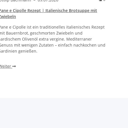
Pane e Cipolle Rezept | Italienische Brotsuppe mit
Zwiebeln
Pane e Cipolle ist ein traditionelles italienisches Rezept
mit Bauernbrot, geschmorten Zwiebeln und
sardischem Olivenöl extra vergine. Mediterraner
Genuss mit wenigen Zutaten – einfach nachkochen und
Sardinien genießen.
Weiter