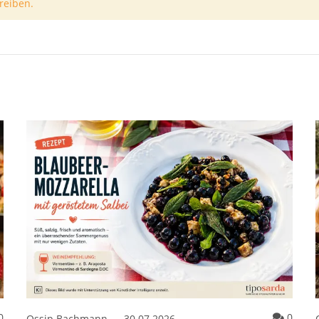
reiben.
Kommentare zum Artikel Garnelen mit Knoblauch, Chili & Petersil
Komme
0
0
Ossip Bachmann
–
30.07.2026