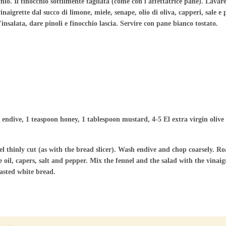
hio. Il finocchio sottilmente tagliata (come con l'affettatrice pane). Lavare
aigrette dal succo di limone, miele, senape, olio di oliva, capperi, sale e p
insalata, dare pinoli e finocchio lascia. Servire con pane bianco tostato.
0 endive, 1 teaspoon honey, 1 tablespoon mustard, 4-5 El extra virgin olive 
l thinly cut (as with the bread slicer). Wash endive and chop coarsely. Ro
 oil, capers, salt and pepper. Mix the fennel and the salad with the vinaig
oasted white bread.