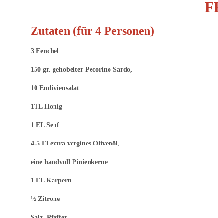
F
Zutaten (für 4 Personen)
3 Fenchel
150 gr. gehobelter Pecorino Sardo,
10 Endiviensalat
1TL Honig
1 EL Senf
4-5 El extra vergines Olivenöl,
eine handvoll Pinienkerne
1 EL Karpern
½ Zitrone
Salz, Pfeffer