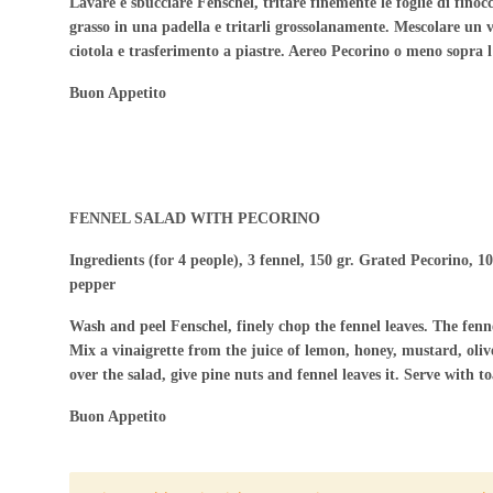
Lavare e sbucciare Fenschel, tritare finemente le foglie di finocc
grasso in una padella e tritarli grossolanamente. Mescolare un vin
ciotola e trasferimento a piastre. Aereo Pecorino o meno sopra l'
Buon Appetito
FENNEL SALAD WITH PECORINO
Ingredients (for 4 people), 3 fennel, 150 gr. Grated Pecorino, 1
pepper
Wash and peel Fenschel, finely chop the fennel leaves. The fenne
Mix a vinaigrette from the juice of lemon, honey, mustard, olive
over the salad, give pine nuts and fennel leaves it. Serve with t
Buon Appetito