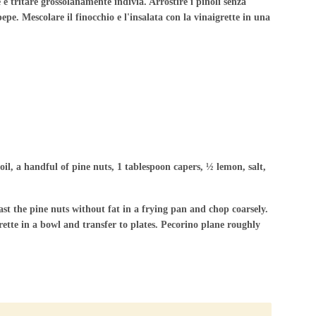
 e tritare grossolanamente indivia. Arrostire i pinoli senza
epe. Mescolare il finocchio e l'insalata con la vinaigrette in una
oil, a handful of pine nuts, 1 tablespoon capers, ½ lemon, salt,
ast the pine nuts without fat in a frying pan and chop coarsely.
rette in a bowl and transfer to plates. Pecorino plane roughly