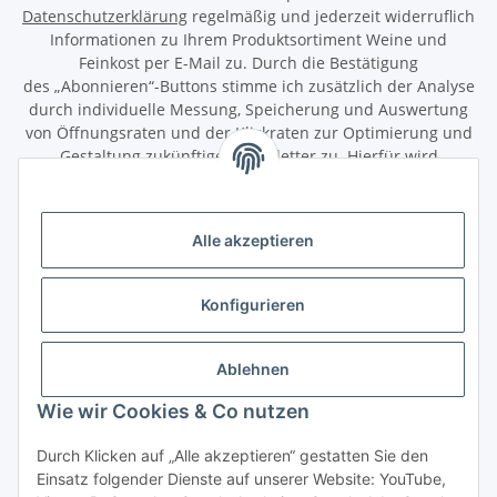
Datenschutzerklärung
regelmäßig und jederzeit widerruflich
Informationen zu Ihrem Produktsortiment Weine und
Feinkost per E-Mail zu. Durch die Bestätigung
des „Abonnieren“-Buttons stimme ich zusätzlich der Analyse
durch individuelle Messung, Speicherung und Auswertung
von Öffnungsraten und der Klickraten zur Optimierung und
Gestaltung zukünftiger Newsletter zu. Hierfür wird
das Nutzungsverhalten in pseudonymisierter Form
ausgewertet. Ein direkter Bezug zu meiner Person wird dabei
ausgeschlossen. Meine Einwilligung kann ich jederzeit mit
Alle akzeptieren
Wirkung für die Zukunft über den Link in unserem Newsletter
abbestellen / widerrufen.
Konfigurieren
Abonnieren
Newsletter Abonnieren
Ablehnen
Gesetzliche Informationen
Wie wir Cookies & Co nutzen
Durch Klicken auf „Alle akzeptieren“ gestatten Sie den
Informationen
Einsatz folgender Dienste auf unserer Website: YouTube,