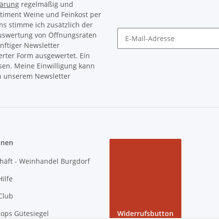
lärung
regelmäßig und
rtiment Weine und Feinkost per
ns stimme ich zusätzlich der
Auswertung von Öffnungsraten
nftiger Newsletter
Newsletter Abonnieren
erter Form ausgewertet. Ein
sen. Meine Einwilligung kann
in unserem Newsletter
onen
häft - Weinhandel Burgdorf
ilfe
Club
ops Gütesiegel
Widerrufsbutton