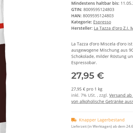
Mindestens haltbar bis:
11.05
GTIN:
8009595124803
HAN:
8009595124803
Kategorie:
Espresso
Hersteller:
La Tazza d'oro Z.I. 
La Tazza d’oro Miscela d’oro ist
ausgewogene Mischung aus 90 
Schokolade, milder Röstung un
Espressobar.
27,95 €
27,95 € pro 1 kg
inkl. 7% USt. , zzgl.
Versand ab 
von alkoholische Getränke auss
Knapper Lagerbestand
Lieferzeit (in Werktagen) ab dem 24.