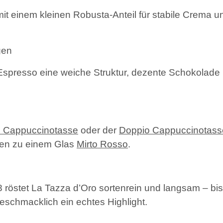
it einem kleinen Robusta-Anteil für stabile Crema u
gen
Espresso eine weiche Struktur, dezente Schokolade
o Cappuccinotasse
oder der
Doppio Cappuccinotass
en zu einem Glas
Mirto Rosso
.
8 röstet La Tazza d’Oro sortenrein und langsam – bi
eschmacklich ein echtes Highlight.