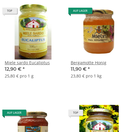
TOP
AUF LAGER
Miele sardo Eucaliptus
Bergamotte Honig
12,90 €
*
11,90 €
*
25,80 € pro 1 g
23,80 € pro 1 kg
AUF LAGER
TOP