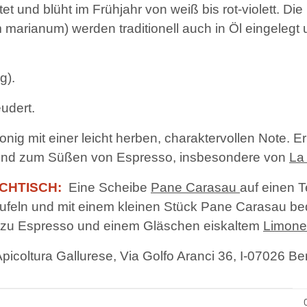
itet und blüht im Frühjahr von weiß bis rot-violett. D
um marianum) werden traditionell auch in Öl eingelegt
g).
udert.
onig mit einer leicht herben, charaktervollen Note. E
gend zum Süßen von Espresso, insbesondere von
La
CHTISCH:
Eine Scheibe
Pane Carasau
auf einen Te
äufeln und mit einem kleinen Stück Pane Carasau b
kt zu Espresso und einem Gläschen eiskaltem
Limone
Apicoltura Gallurese, Via Golfo Aranci 36, I-07026 B