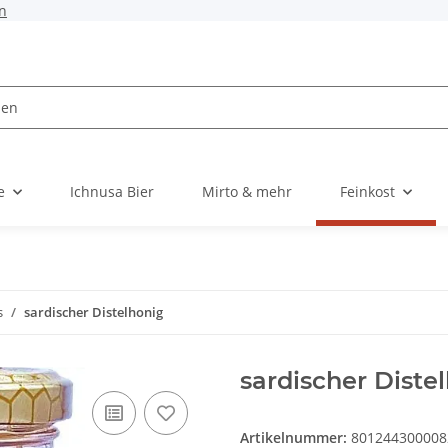
n
e
Ichnusa Bier
Mirto & mehr
Feinkost
s
sardischer Distelhonig
sardischer Diste
Artikelnummer:
801244300008