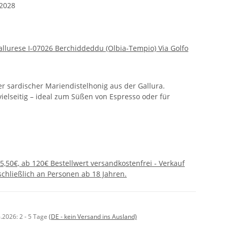
.2028
allurese I-07026 Berchiddeddu (Olbia-Tempio) Via Golfo
ler sardischer Mariendistelhonig aus der Gallura.
vielseitig – ideal zum Süßen von Espresso oder für
5,50€, ab 120€ Bestellwert versandkostenfrei - Verkauf
chließlich an Personen ab 18 Jahren.
6.2026:
2 - 5 Tage
(DE - kein Versand ins Ausland)