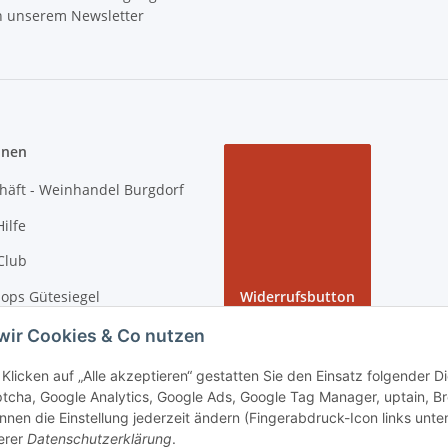
in unserem Newsletter
onen
häft - Weinhandel Burgdorf
ilfe
Club
ops Gütesiegel
Widerrufsbutton
 Rundgang bei tiposarda
wir Cookies & Co nutzen
arda
Klicken auf „Alle akzeptieren“ gestatten Sie den Einsatz folgender 
tcha, Google Analytics, Google Ads, Google Tag Manager, uptain, B
nnen die Einstellung jederzeit ändern (Fingerabdruck-Icon links unten
erer
Datenschutzerklärung
.