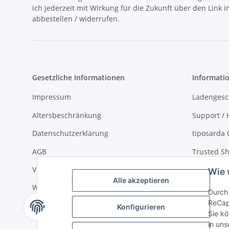
ich jederzeit mit Wirkung für die Zukunft über den Link 
abbestellen / widerrufen.
Gesetzliche Informationen
Informati
Impressum
Ladengesc
Altersbeschränkung
Support / H
Datenschutzerklärung
tiposarda 
AGB
Trusted Sh
Versand- und Zahlungsbedingungen
Virtueller
Wie 
Alle akzeptieren
Widerrufsrecht
über tipos
Durch 
ReCap
Sitemap
Konfigurieren
Sie kö
in uns