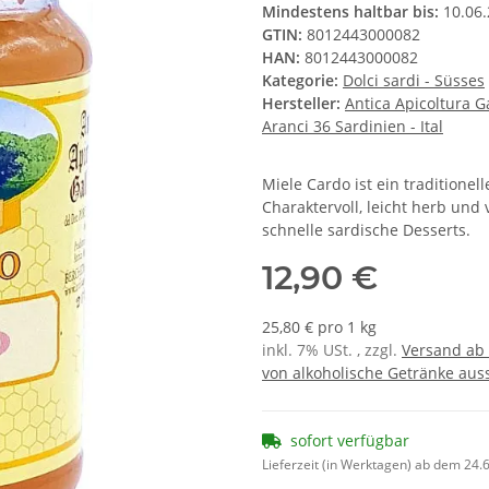
Mindestens haltbar bis:
10.06
GTIN:
8012443000082
HAN:
8012443000082
Kategorie:
Dolci sardi - Süsses
Hersteller:
Antica Apicoltura G
Aranci 36 Sardinien - Ital
Miele Cardo ist ein traditionel
Charaktervoll, leicht herb und 
schnelle sardische Desserts.
12,90 €
25,80 € pro 1 kg
inkl. 7% USt. , zzgl.
Versand ab 
von alkoholische Getränke auss
sofort verfügbar
Lieferzeit (in Werktagen) ab dem 24.