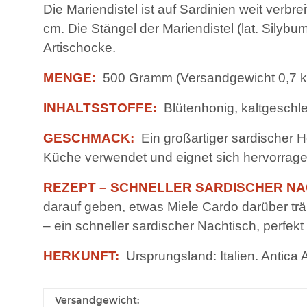
Die Mariendistel ist auf Sardinien weit verbre
cm. Die Stängel der Mariendistel (lat. Silyb
Artischocke.
MENGE:
500 Gramm (Versandgewicht 0,7 k
INHALTSSTOFFE:
Blütenhonig, kaltgeschle
GESCHMACK:
Ein großartiger sardischer H
Küche verwendet und eignet sich hervorra
REZEPT – SCHNELLER SARDISCHER NA
darauf geben, etwas Miele Cardo darüber tr
– ein schneller sardischer Nachtisch, perfe
HERKUNFT:
Ursprungsland: Italien. Antica 
Produkteigenschaft
Wert
Versandgewicht: