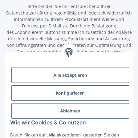
Bitte senden Sie mir entsprechend Ihrer
Datenschutzerklärung
regelmäßig und jederzeit widerruflich
Informationen zu Ihrem Produktsortiment Weine und
Feinkost per E-Mail zu. Durch die Bestätigung
des „Abonnieren“-Buttons stimme ich zusätzlich der Analyse
durch individuelle Messung, Speicherung und Auswertung
von Öffnungsraten und der Klickraten zur Optimierung und
Gestaltung zukünftiger Newsletter zu. Hierfür wird
das Nutzungsverhalten in pseudonymisierter Form
ausgewertet. Ein direkter Bezug zu meiner Person wird dabei
ausgeschlossen. Meine Einwilligung kann ich jederzeit mit
Alle akzeptieren
Wirkung für die Zukunft über den Link in unserem Newsletter
abbestellen / widerrufen.
Konfigurieren
Abonnieren
Newsletter Abonnieren
Ablehnen
Gesetzliche Informationen
Wie wir Cookies & Co nutzen
Durch Klicken auf „Alle akzeptieren“ gestatten Sie den
Informationen