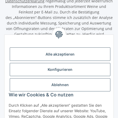
Datenschutzerklärung
regelmäßig und jederzeit widerruflich
Informationen zu Ihrem Produktsortiment Weine und
Feinkost per E-Mail zu. Durch die Bestätigung
des „Abonnieren“-Buttons stimme ich zusätzlich der Analyse
durch individuelle Messung, Speicherung und Auswertung
von Öffnungsraten und der Klickraten zur Optimierung und
Gestaltung zukünftiger Newsletter zu. Hierfür wird
das Nutzungsverhalten in pseudonymisierter Form
ausgewertet. Ein direkter Bezug zu meiner Person wird dabei
ausgeschlossen. Meine Einwilligung kann ich jederzeit mit
Alle akzeptieren
Wirkung für die Zukunft über den Link in unserem Newsletter
abbestellen / widerrufen.
Konfigurieren
Abonnieren
Newsletter Abonnieren
Ablehnen
Gesetzliche Informationen
Wie wir Cookies & Co nutzen
Durch Klicken auf „Alle akzeptieren“ gestatten Sie den
Informationen
Einsatz folgender Dienste auf unserer Website: YouTube,
Vimeo, ReCaptcha, Google Analytics, Google Ads, Google