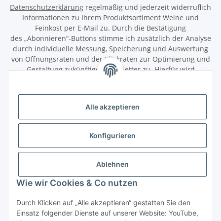
Datenschutzerklärung
regelmäßig und jederzeit widerruflich
Informationen zu Ihrem Produktsortiment Weine und
Feinkost per E-Mail zu. Durch die Bestätigung
des „Abonnieren“-Buttons stimme ich zusätzlich der Analyse
durch individuelle Messung, Speicherung und Auswertung
von Öffnungsraten und der Klickraten zur Optimierung und
Gestaltung zukünftiger Newsletter zu. Hierfür wird
das Nutzungsverhalten in pseudonymisierter Form
ausgewertet. Ein direkter Bezug zu meiner Person wird dabei
ausgeschlossen. Meine Einwilligung kann ich jederzeit mit
Alle akzeptieren
Wirkung für die Zukunft über den Link in unserem Newsletter
abbestellen / widerrufen.
Konfigurieren
Abonnieren
Newsletter Abonnieren
Ablehnen
Gesetzliche Informationen
Wie wir Cookies & Co nutzen
Durch Klicken auf „Alle akzeptieren“ gestatten Sie den
Informationen
Einsatz folgender Dienste auf unserer Website: YouTube,