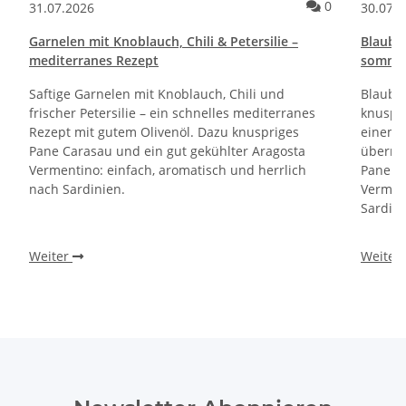
Kommentare zum Artikel Pane e Cipolle Rezept | Italienische Brot
Kommentare 
0
31.07.2026
30.07.
Garnelen mit Knoblauch, Chili & Petersilie –
Blaube
mediterranes Rezept
sommerl
Saftige Garnelen mit Knoblauch, Chili und
Blaube
frischer Petersilie – ein schnelles mediterranes
knuspri
Rezept mit gutem Olivenöl. Dazu knuspriges
einem 
Pane Carasau und ein gut gekühlter Aragosta
überra
Vermentino: einfach, aromatisch und herrlich
Pane Ca
nach Sardinien.
Verment
Sardini
Weiter
Weiter