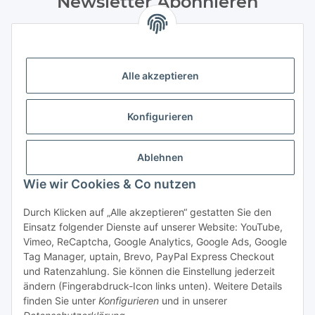
Newsletter Abonnieren
Bitte senden Sie mir entsprechend Ihrer
Datenschutzerklärung
regelmäßig und jederzeit widerruflich
Informationen zu Ihrem Produktsortiment Weine und
Feinkost per E-Mail zu. Durch die Bestätigung
Alle akzeptieren
des „Abonnieren“-Buttons stimme ich zusätzlich der Analyse
durch individuelle Messung, Speicherung und Auswertung
Konfigurieren
von Öffnungsraten und der Klickraten zur Optimierung und
Gestaltung zukünftiger Newsletter zu. Hierfür wird
das Nutzungsverhalten in pseudonymisierter Form
Ablehnen
ausgewertet. Ein direkter Bezug zu meiner Person wird dabei
ausgeschlossen. Meine Einwilligung kann ich jederzeit mit
Wie wir Cookies & Co nutzen
Wirkung für die Zukunft über den Link in unserem Newsletter
abbestellen / widerrufen.
Durch Klicken auf „Alle akzeptieren“ gestatten Sie den
Einsatz folgender Dienste auf unserer Website: YouTube,
Abonnieren
Vimeo, ReCaptcha, Google Analytics, Google Ads, Google
Tag Manager, uptain, Brevo, PayPal Express Checkout
Newsletter Abonnieren
und Ratenzahlung. Sie können die Einstellung jederzeit
ändern (Fingerabdruck-Icon links unten). Weitere Details
* Alle Preise inkl. gesetzlicher USt., zzgl. Versand 5,50€, ab 120€
finden Sie unter
Konfigurieren
und in unserer
versandkostenfrei - Verkauf von alkoholische Getränke ausschließlich an