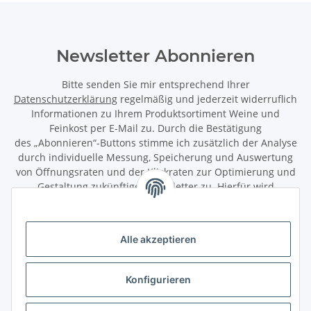
Newsletter Abonnieren
Bitte senden Sie mir entsprechend Ihrer
Datenschutzerklärung
regelmäßig und jederzeit widerruflich
Informationen zu Ihrem Produktsortiment Weine und
Feinkost per E-Mail zu. Durch die Bestätigung
des „Abonnieren“-Buttons stimme ich zusätzlich der Analyse
durch individuelle Messung, Speicherung und Auswertung
von Öffnungsraten und der Klickraten zur Optimierung und
Gestaltung zukünftiger Newsletter zu. Hierfür wird
das Nutzungsverhalten in pseudonymisierter Form
ausgewertet. Ein direkter Bezug zu meiner Person wird dabei
ausgeschlossen. Meine Einwilligung kann ich jederzeit mit
Alle akzeptieren
Wirkung für die Zukunft über den Link in unserem Newsletter
abbestellen / widerrufen.
Konfigurieren
Abonnieren