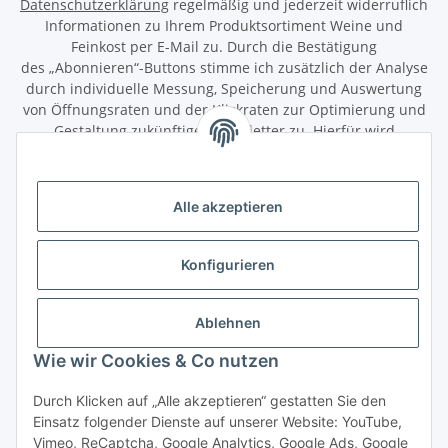
Datenschutzerklärung
regelmäßig und jederzeit widerruflich
Informationen zu Ihrem Produktsortiment Weine und
Feinkost per E-Mail zu. Durch die Bestätigung
des „Abonnieren“-Buttons stimme ich zusätzlich der Analyse
durch individuelle Messung, Speicherung und Auswertung
von Öffnungsraten und der Klickraten zur Optimierung und
Gestaltung zukünftiger Newsletter zu. Hierfür wird
das Nutzungsverhalten in pseudonymisierter Form
ausgewertet. Ein direkter Bezug zu meiner Person wird dabei
ausgeschlossen. Meine Einwilligung kann ich jederzeit mit
Alle akzeptieren
Wirkung für die Zukunft über den Link in unserem Newsletter
abbestellen / widerrufen.
Konfigurieren
Abonnieren
Newsletter Abonnieren
Ablehnen
Gesetzliche Informationen
Wie wir Cookies & Co nutzen
Durch Klicken auf „Alle akzeptieren“ gestatten Sie den
Informationen
Einsatz folgender Dienste auf unserer Website: YouTube,
Vimeo, ReCaptcha, Google Analytics, Google Ads, Google