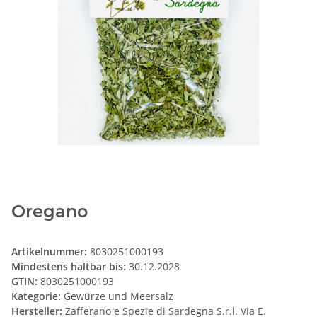
Oregano
Artikelnummer:
8030251000193
Mindestens haltbar bis:
30.12.2028
GTIN:
8030251000193
Kategorie:
Gewürze und Meersalz
Hersteller:
Zafferano e Spezie di Sardegna S.r.l. Via E.