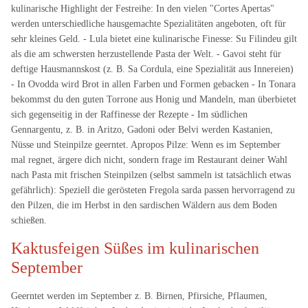
kulinarische Highlight der Festreihe: In den vielen "Cortes Apertas"
werden unterschiedliche hausgemachte Spezialitäten angeboten, oft für
sehr kleines Geld. - Lula bietet eine kulinarische Finesse: Su Filindeu gilt
als die am schwersten herzustellende Pasta der Welt. - Gavoi steht für
deftige Hausmannskost (z. B. Sa Cordula, eine Spezialität aus Innereien)
- In Ovodda wird Brot in allen Farben und Formen gebacken - In Tonara
bekommst du den guten Torrone aus Honig und Mandeln, man überbietet
sich gegenseitig in der Raffinesse der Rezepte - Im südlichen
Gennargentu, z. B. in Aritzo, Gadoni oder Belvi werden Kastanien,
Nüsse und Steinpilze geerntet. Apropos Pilze: Wenn es im September
mal regnet, ärgere dich nicht, sondern frage im Restaurant deiner Wahl
nach Pasta mit frischen Steinpilzen (selbst sammeln ist tatsächlich etwas
gefährlich): Speziell die gerösteten Fregola sarda passen hervorragend zu
den Pilzen, die im Herbst in den sardischen Wäldern aus dem Boden
schießen.
Kaktusfeigen Süßes im kulinarischen
September
Geerntet werden im September z. B. Birnen, Pfirsiche, Pflaumen,