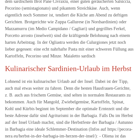
dem sardischem Brot Pane Civraxiu, einer guten geräucherten Salsiccia,
Pecorino (semistagionato) und pikantem Streichkäse. Auch, wenn
eigentlich noch Sommer ist, tendiert die Küche am Abend zu deftigen
Gerichten. Brotgerichte wie Zuppa Gallurese (in Nordsardinien) oder
Mazzamurru (im Medio Campidano / Cagliari) und gegrilltes Ferkel,
Porcetto arrosto (inselweit) sind die kräftigende Belohnung nach einem
harten Arbeitstag. In der Ogliastra werden die Culurgiones jetzt noch
lieber gegessen: eine echt nahrhafte Pasta mit einer schweren Füllung aus
Kartoffeln, Pecorino und Minze. Maialetto sardisch
Kulinarischer Sardinien-Urlaub im Herbst
Lohnend ist ein kulinarischer Urlaub auf der Insel. Dabei ist der Tipp,
auch mal etwas weiter zu fahren. Denn die besten Hausfrauen-Gerichte,
z. B. auch aus frischem Gemüse, sind selten in normalen Restaurants zu
bekommen. Auch für Mangold, Zwiebelgemüse, Kartoffeln, Spinat,
Kohl und Kürbis beginnt im September die optimale Erntezeit und die
beste Adresse dafür sind Agriturismi in der Barbagia. Falls Du im Herbst
auf der Insel Urlaub machst, sind die Herbstfeste der Barbagia / Autunno
in Barbagia eine ideale Schlemmer-Destination (Infos auf https://pecora-
nera.eu/herbst-in-der-barbagia-im-herzen-der-insel/): - Oliena ist das