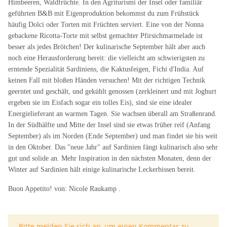
Himbeeren, Waldfrüchte. In den Agriturismi der Insel oder familiär
geführten B&B mit Eigenproduktion bekommst du zum Frühstück
häufig Dolci oder Torten mit Früchten serviert. Eine von der Nonna
gebackene Ricotta-Torte mit selbst gemachter Pfirsichmarmelade ist
besser als jedes Brötchen! Der kulinarische September hält aber auch
noch eine Herausforderung bereit: die vielleicht am schwierigsten zu
erntende Spezialität Sardiniens, die Kaktusfeigen, Fichi d'India. Auf
keinen Fall mit bloßen Händen versuchen! Mit der richtigen Technik
geerntet und geschält, und gekühlt genossen (zerkleinert und mit Joghurt
ergeben sie im Eisfach sogar ein tolles Eis), sind sie eine idealer
Energielieferant an warmen Tagen. Sie wachsen überall am Straßenrand.
In der Südhälfte und Mitte der Insel sind sie etwas früher reif (Anfang
September) als im Norden (Ende September) und man findet sie bis weit
in den Oktober. Das "neue Jahr" auf Sardinien fängt kulinarisch also sehr
gut und solide an. Mehr Inspiration in den nächsten Monaten, denn der
Winter auf Sardinien hält einige kulinarische Leckerbissen bereit.
Buon Appetito! von: Nicole Raukamp .
x
Bitte melden Sie sich an, um einen Kommentar zu