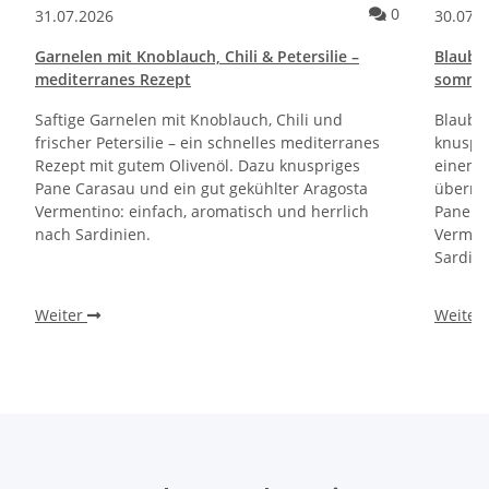
Kommentare zum Artikel Pane e Cipolle Rezept | Italienische Brot
Kommentare 
0
31.07.2026
30.07.
Garnelen mit Knoblauch, Chili & Petersilie –
Blaube
mediterranes Rezept
sommerl
Saftige Garnelen mit Knoblauch, Chili und
Blaube
frischer Petersilie – ein schnelles mediterranes
knuspri
Rezept mit gutem Olivenöl. Dazu knuspriges
einem 
Pane Carasau und ein gut gekühlter Aragosta
überra
Vermentino: einfach, aromatisch und herrlich
Pane Ca
nach Sardinien.
Verment
Sardini
Weiter
Weiter