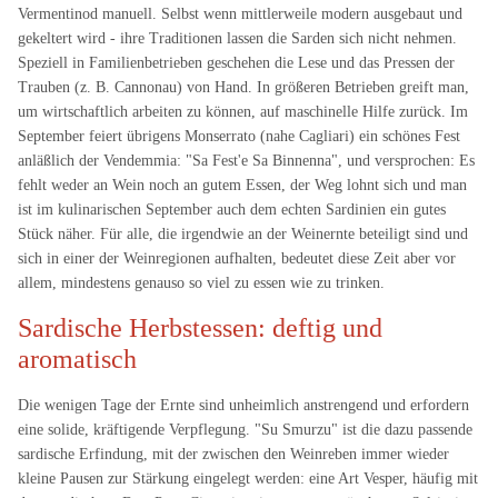
Vermentinod manuell. Selbst wenn mittlerweile modern ausgebaut und
gekeltert wird - ihre Traditionen lassen die Sarden sich nicht nehmen.
Speziell in Familienbetrieben geschehen die Lese und das Pressen der
Trauben (z. B. Cannonau) von Hand. In größeren Betrieben greift man,
um wirtschaftlich arbeiten zu können, auf maschinelle Hilfe zurück. Im
September feiert übrigens Monserrato (nahe Cagliari) ein schönes Fest
anläßlich der Vendemmia: "Sa Fest'e Sa Binnenna", und versprochen: Es
fehlt weder an Wein noch an gutem Essen, der Weg lohnt sich und man
ist im kulinarischen September auch dem echten Sardinien ein gutes
Stück näher. Für alle, die irgendwie an der Weinernte beteiligt sind und
sich in einer der Weinregionen aufhalten, bedeutet diese Zeit aber vor
allem, mindestens genauso so viel zu essen wie zu trinken.
Sardische Herbstessen: deftig und
aromatisch
Die wenigen Tage der Ernte sind unheimlich anstrengend und erfordern
eine solide, kräftigende Verpflegung. "Su Smurzu" ist die dazu passende
sardische Erfindung, mit der zwischen den Weinreben immer wieder
kleine Pausen zur Stärkung eingelegt werden: eine Art Vesper, häufig mit