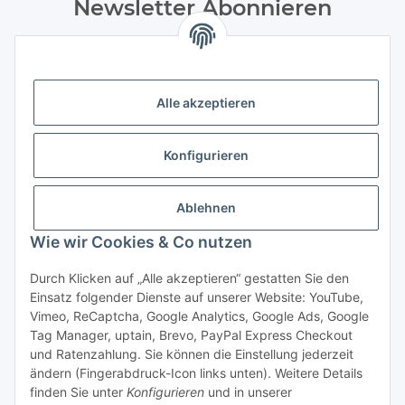
Newsletter Abonnieren
Bitte senden Sie mir entsprechend Ihrer
Datenschutzerklärung
regelmäßig und jederzeit widerruflich
Informationen zu Ihrem Produktsortiment Weine und
Feinkost per E-Mail zu. Durch die Bestätigung
Alle akzeptieren
des „Abonnieren“-Buttons stimme ich zusätzlich der Analyse
durch individuelle Messung, Speicherung und Auswertung
Konfigurieren
von Öffnungsraten und der Klickraten zur Optimierung und
Gestaltung zukünftiger Newsletter zu. Hierfür wird
das Nutzungsverhalten in pseudonymisierter Form
Ablehnen
ausgewertet. Ein direkter Bezug zu meiner Person wird dabei
ausgeschlossen. Meine Einwilligung kann ich jederzeit mit
Wie wir Cookies & Co nutzen
Wirkung für die Zukunft über den Link in unserem Newsletter
abbestellen / widerrufen.
Durch Klicken auf „Alle akzeptieren“ gestatten Sie den
Einsatz folgender Dienste auf unserer Website: YouTube,
Abonnieren
Vimeo, ReCaptcha, Google Analytics, Google Ads, Google
Tag Manager, uptain, Brevo, PayPal Express Checkout
Newsletter Abonnieren
und Ratenzahlung. Sie können die Einstellung jederzeit
ändern (Fingerabdruck-Icon links unten). Weitere Details
* Alle Preise inkl. gesetzlicher USt., zzgl. Versand 5,50€, ab 120€
finden Sie unter
Konfigurieren
und in unserer
versandkostenfrei - Verkauf von alkoholische Getränke ausschließlich an