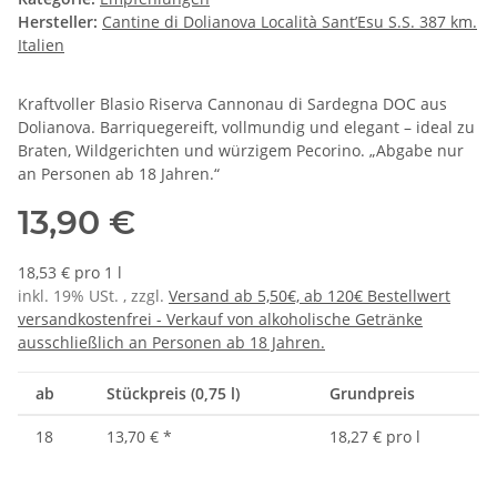
Hersteller:
Cantine di Dolianova Località Sant’Esu S.S. 387 km.
Italien
Kraftvoller Blasio Riserva Cannonau di Sardegna DOC aus
Dolianova. Barriquegereift, vollmundig und elegant – ideal zu
Braten, Wildgerichten und würzigem Pecorino. „Abgabe nur
an Personen ab 18 Jahren.“
13,90 €
18,53 € pro 1 l
inkl. 19% USt. , zzgl.
Versand ab 5,50€, ab 120€ Bestellwert
versandkostenfrei - Verkauf von alkoholische Getränke
ausschließlich an Personen ab 18 Jahren.
ab
Stückpreis (0,75 l)
Grundpreis
18
13,70 €
*
18,27 € pro l