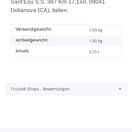
Sant’Esu S.S. 387 Km 17,150, 09041
Dolianova (CA), Italien.
Produkteigenschaft
Wert
Versandgewicht:
1,59 kg
Artikelgewicht:
1,50
kg
Inhalt:
0,75 l
Trusted Shops - Bewertungen