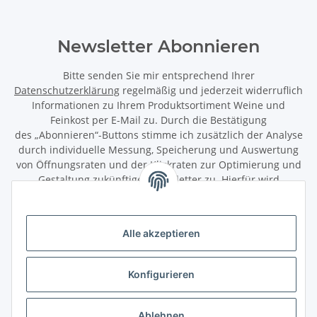
Newsletter Abonnieren
Bitte senden Sie mir entsprechend Ihrer
Datenschutzerklärung
regelmäßig und jederzeit widerruflich
Informationen zu Ihrem Produktsortiment Weine und
Feinkost per E-Mail zu. Durch die Bestätigung
des „Abonnieren“-Buttons stimme ich zusätzlich der Analyse
durch individuelle Messung, Speicherung und Auswertung
von Öffnungsraten und der Klickraten zur Optimierung und
Gestaltung zukünftiger Newsletter zu. Hierfür wird
das Nutzungsverhalten in pseudonymisierter Form
ausgewertet. Ein direkter Bezug zu meiner Person wird dabei
ausgeschlossen. Meine Einwilligung kann ich jederzeit mit
Alle akzeptieren
Wirkung für die Zukunft über den Link in unserem Newsletter
abbestellen / widerrufen.
Konfigurieren
Abonnieren
Newsletter Abonnieren
Ablehnen