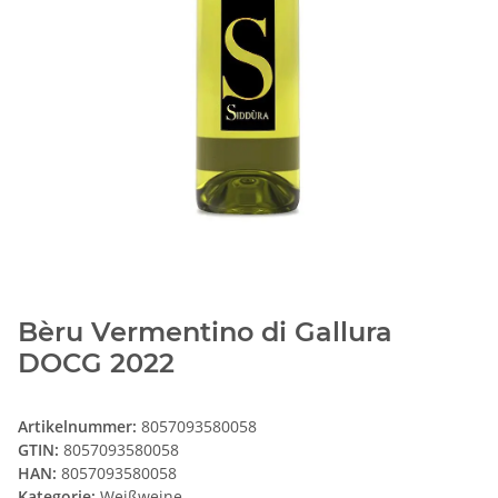
Bèru Vermentino di Gallura
DOCG 2022
Artikelnummer:
8057093580058
GTIN:
8057093580058
HAN:
8057093580058
Kategorie:
Weißweine