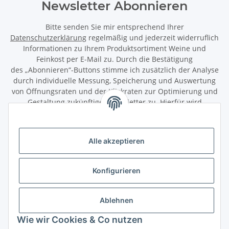
Newsletter Abonnieren
Bitte senden Sie mir entsprechend Ihrer
Datenschutzerklärung
regelmäßig und jederzeit widerruflich
Informationen zu Ihrem Produktsortiment Weine und
Feinkost per E-Mail zu. Durch die Bestätigung
des „Abonnieren“-Buttons stimme ich zusätzlich der Analyse
durch individuelle Messung, Speicherung und Auswertung
von Öffnungsraten und der Klickraten zur Optimierung und
Gestaltung zukünftiger Newsletter zu. Hierfür wird
das Nutzungsverhalten in pseudonymisierter Form
ausgewertet. Ein direkter Bezug zu meiner Person wird dabei
ausgeschlossen. Meine Einwilligung kann ich jederzeit mit
Alle akzeptieren
Wirkung für die Zukunft über den Link in unserem Newsletter
abbestellen / widerrufen.
Konfigurieren
Abonnieren
Newsletter Abonnieren
Ablehnen
Gesetzliche Informationen
Wie wir Cookies & Co nutzen