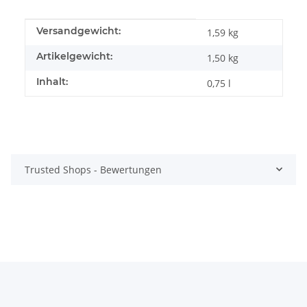
Produkteigenschaft
Wert
Versandgewicht:
1,59 kg
Artikelgewicht:
1,50
kg
Inhalt:
0,75 l
Trusted Shops - Bewertungen